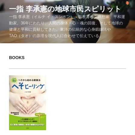
コ
一指 李承憲の地球市民スピリット
ン
一指 李承憲（イルチ イ・スンホン）。脳教育者、瞑想家、平和運
テ
動家。36年にわたり、人間の身体・心・魂の回復、そして地球の
ン
健康と平和に貢献してきた。東洋の伝統的な心身鍛錬法や
ツ
TAO（タオ）の原理を現代人に合わせて伝えている。
へ
ス
キ
BOOKS
ッ
プ