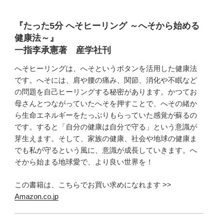
『たった5分 へそヒーリング ～へそから始める
健康法～』
一指李承憲著 産学社刊
へそヒーリングは、へそというボタンを活用した健康法
です。へそには、肩や腰の痛み、関節、消化や不眠など
の問題を自己ヒーリングする秘密があります。かつてお
母さんとつながっていたへそを押すことで、へその緒か
ら生命エネルギーをたっぷりもらっていた感覚が蘇るの
です。すると「自分の健康は自分で守る」という意識が
芽生えます。そして、家族の健康、社会や地球の健康ま
でも私が守るという風に、意識が成長していきます。へ
そから始まる地球愛で、より良い世界を！
この書籍は、こちらでお買い求めになれます >>
Amazon.co.jp