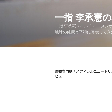
コ
ン
テ
一指 李承憲
ン
一指 李承憲（イルチ イ・ス
ツ
地球の健康と平和に貢献してき
へ
ス
キ
ッ
プ
医療専門紙「メディカルニュートリ
ビュー