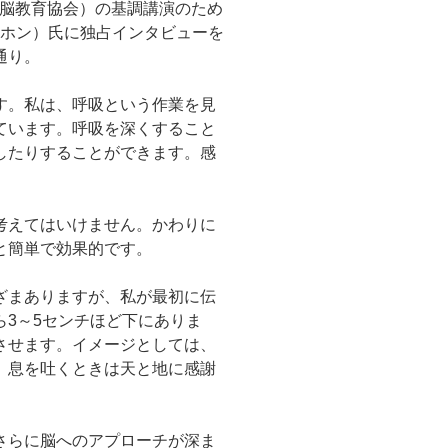
本脳教育協会）の基調講演のため
ンホン）氏に独占インタビューを
通り。
す。私は、呼吸という作業を見
ています。呼吸を深くすること
したりすることができます。感
考えてはいけません。かわりに
と簡単で効果的です。
ざまありますが、私が最初に伝
3～5センチほど下にありま
させます。イメージとしては、
、息を吐くときは天と地に感謝
さらに脳へのアプローチが深ま