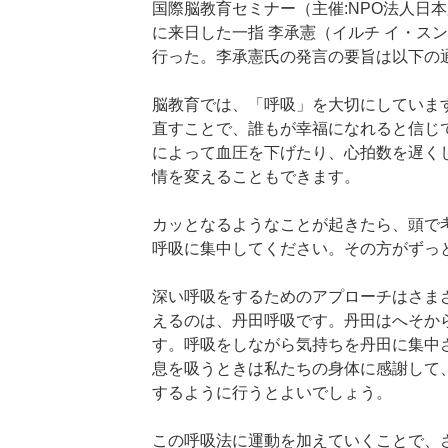
国際脳教育セミナー（主催:NPO法人日
に来日した一指 李承憲（イルチ イ・ス
行った。李承憲氏の発言の要旨は以下の
脳教育では、「呼吸」を大切にしていま
直すことで、誰もが幸福になれると信じ
によって血圧を下げたり、心拍数を遅く
情を変えることもできます。
カッとなるようなことが起きたら、頭で
呼吸に集中してください。その方がずっ
深い呼吸をするためのアプローチはさま
えるのは、丹田呼吸です。丹田はへそから
す。呼吸をしながら気持ちを丹田に集中
息を吸うときは私たちの身体に感謝して
するように行うとよいでしょう。
この呼吸法に運動を加えていくことで、