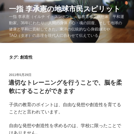
コ
一指 李承憲の地球市民スピリット
ン
一指 李承憲（イルチ イ・スンホン）。脳教育者、瞑想家、平和運
テ
動家。36年にわたり、人間の身体・心・魂の回復、そして地球の
ン
健康と平和に貢献してきた。東洋の伝統的な心身鍛錬法や
ツ
TAO（タオ）の原理を現代人に合わせて伝えている。
へ
ス
キ
タグ:
創造性
ッ
プ
投
2011年5月29日
稿
適切なトレーニングを行うことで、脳を柔
日:
軟にすることができます
子供の教育のポイントは、自由な発想や創造性を育てる
ことだと言われています。
自由な発想や創造性を求めるのは、学校に限ったことで
はありません。