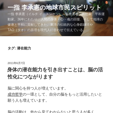
コ
一指 李承憲の地球市民スピリット
ン
一指 李承憲（イルチ イ・スンホン）。脳教育者、瞑想家、平和運
テ
動家。36年にわたり、人間の身体・心・魂の回復、そして地球の
ン
健康と平和に貢献してきた。東洋の伝統的な心身鍛錬法や
ツ
TAO（タオ）の原理を現代人に合わせて伝えている。
へ
ス
キ
タグ:
潜在能力
ッ
プ
投
2011年6月7日
稿
身体の潜在能力を引き出すことは、脳の活
日:
性化につながります
脳に関心を持つ人が増えています。
成功哲学
の一環として、自分の脳をもっと活用したいと
願う人も増えています。
脳の活動は、外から見てわからないと思う人が多く、