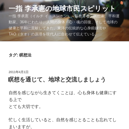
コ
一指 李承憲の地球市民スピリット
ン
一指 李承憲（イルチ イ・スンホン）。脳教育者、瞑想家、平和運
テ
動家。36年にわたり、人間の身体・心・魂の回復、そして地球の
ン
健康と平和に貢献してきた。東洋の伝統的な心身鍛錬法や
ツ
TAO（タオ）の原理を現代人に合わせて伝えている。
へ
ス
キ
タグ:
瞑想法
ッ
プ
投
2011年4月1日
稿
瞑想を通じて、地球と交流しましょう
日:
自然を感じながら生きてくことは、心も身体も健康にす
る上で
とても大切です。
忙しく生活していると、自然を感じとることも忘れてし
まいますが、