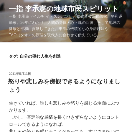
コ
一指 李承憲の地球市民スピリット
ン
一指 李承憲（イルチ イ・スンホン）。脳教育者、瞑想家、平和運
テ
動家。36年にわたり、人間の身体・心・魂の回復、そして地球の
ン
健康と平和に貢献してきた。東洋の伝統的な心身鍛錬法や
ツ
TAO（タオ）の原理を現代人に合わせて伝えている。
へ
ス
キ
タグ:
自分の望む人生を創造
ッ
プ
投
2011年5月11日
稿
怒りや悲しみを傍観できるようになりまし
日:
ょう
生きていれば、誰しも悲しみや怒りを感じる場面にぶつ
かります。
しかし、否定的な感情を長くひきずらないようにコント
ロールできるようになれば、
悲しみや怒りを感じることがあっても、すぐさま払いの