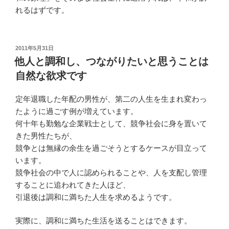
れるはずです。
投
2011年5月31日
稿
他人と調和し、つながりたいと思うことは
日:
自然な欲求です
定年退職した年配の男性が、第二の人生を生まれ変わっ
たように過ごす例が増えています。
何十年も勤勉な企業戦士として、競争社会に身を置いて
きた男性たちが、
競争とは無縁の余生を過ごそうとするケースが目立って
います。
競争社会の中で人に認められることや、人を支配し管理
することに追われてきた人ほど、
引退後は調和に満ちた人生を求めるようです。
実際に、調和に満ちた生活を送ることはできます。