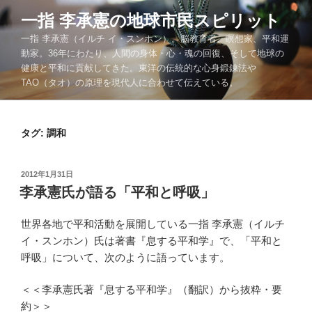
コ
一指 李承憲の地球市民スピリット
ン
一指 李承憲（イルチ イ・スンホン）。脳教育者、瞑想家、平和運
テ
動家。36年にわたり、人間の身体・心・魂の回復、そして地球の
ン
健康と平和に貢献してきた。東洋の伝統的な心身鍛錬法や
ツ
TAO（タオ）の原理を現代人に合わせて伝えている。
へ
ス
キ
タグ:
調和
ッ
プ
投
2012年1月31日
稿
李承憲氏が語る「平和と呼吸」
日:
世界各地で平和活動を展開している一指 李承憲（イルチ
イ・スンホン）氏は著書『息する平和学』で、「平和と
呼吸」について、次のように語っています。
＜＜李承憲氏著『息する平和学』（翻訳）から抜粋・要
約＞＞