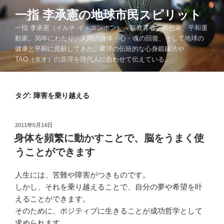
コ
一指 李承憲の地球市民スピリット
ン
一指 李承憲（イルチ イ・スンホン）。脳教育者、瞑想家、平和運
テ
動家。36年にわたり、人間の身体・心・魂の回復、そして地球の
ン
健康と平和に貢献してきた。東洋の伝統的な心身鍛錬法や
ツ
TAO（タオ）の原理を現代人に合わせて伝えている。
へ
ス
キ
タグ:
障害を乗り越える
ッ
プ
投
2011年5月14日
稿
身体を頻繁に動かすことで、脳をうまく使
日:
うことができます
人生には、苦難や障害がつきものです。
しかし、それを乗り越えることで、自分の夢や希望を叶
えることができます。
そのために、ポジティブに生きることが成功哲学として
求められます。