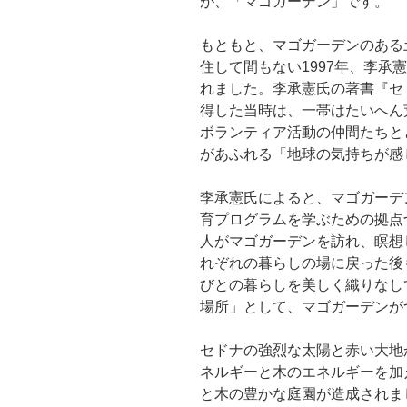
が、「マゴガーデン」です。
もともと、マゴガーデンのある
住して間もない1997年、李承
れました。李承憲氏の著書『セ
得した当時は、一帯はたいへん
ボランティア活動の仲間たちと
があふれる「地球の気持ちが感
李承憲氏によると、マゴガーデ
育プログラムを学ぶための拠点
人がマゴガーデンを訪れ、瞑想
れぞれの暮らしの場に戻った後
びとの暮らしを美しく織りなし
場所」として、マゴガーデンが
セドナの強烈な太陽と赤い大地
ネルギーと木のエネルギーを加
と木の豊かな庭園が造成されま