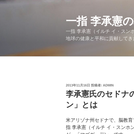
コ
ン
テ
一指 李承憲
ン
一指 李承憲（イルチ イ・ス
ツ
地球の健康と平和に貢献してき
へ
ス
キ
ッ
プ
投
2013年11月16日
投稿者:
ADMIN
稿
李承憲氏のセドナ
日:
ン」とは
米アリゾナ州セドナで、脳教育
指 李承憲（イルチ イ・スン