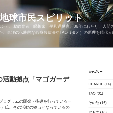
の地球市民スピリット
ンホン）。脳教育者、瞑想家、平和運動家。36年にわたり、人間
た。東洋の伝統的な心身鍛錬法やTAO（タオ）の原理を現代人
カテゴリー
の活動拠点「マゴガーデ
CHANGE
(14)
TAO
(31)
プログラムの開発・指導を行っている一
その他
(16)
ホン）氏。その活動の拠点となっているの
セドナ
(18)