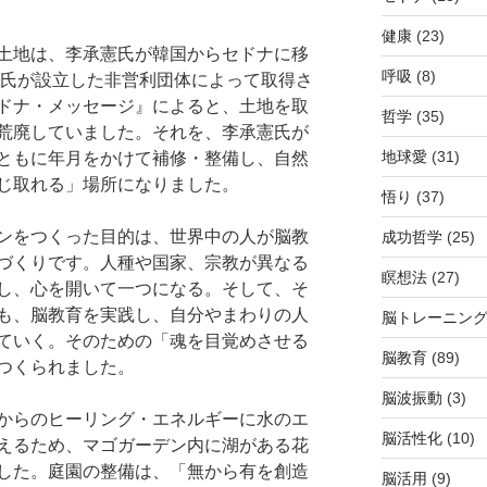
健康
(23)
土地は、李承憲氏が韓国からセドナに移
呼吸
(8)
憲氏が設立した非営利団体によって取得さ
ドナ・メッセージ』によると、土地を取
哲学
(35)
荒廃していました。それを、李承憲氏が
地球愛
(31)
ともに年月をかけて補修・整備し、自然
じ取れる」場所になりました。
悟り
(37)
ンをつくった目的は、世界中の人が脳教
成功哲学
(25)
づくりです。人種や国家、宗教が異なる
瞑想法
(27)
し、心を開いて一つになる。そして、そ
も、脳教育を実践し、自分やまわりの人
脳トレーニン
ていく。そのための「魂を目覚めさせる
脳教育
(89)
つくられました。
脳波振動
(3)
からのヒーリング・エネルギーに水のエ
脳活性化
(10)
えるため、マゴガーデン内に湖がある花
した。庭園の整備は、「無から有を創造
脳活用
(9)