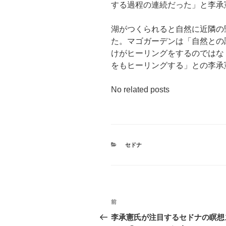
する過程の連続だった」と李承
湖がつくられると自然に近隣の
た。マゴガーデンは「自然との
けがヒーリングをするのではな
をもヒーリングする」との李承
No related posts
カ
セドナ
テ
ゴ
リ
ー
投
前
前
稿
の
李承憲氏が注目するセドナの瞑想