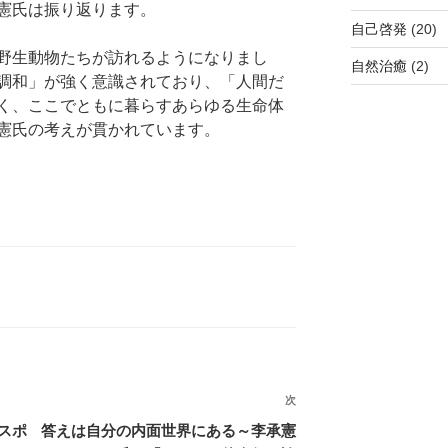
憲氏は振り返ります。
自己啓発
(20)
野生動物たちが訪れるようになりまし
自然治癒
(2)
調和」が強く意識されており、「人間だ
く、ここでともに暮らすあらゆる生命体
憲氏の考えが貫かれています。
次
次
の
スポ
答えは自分の内面世界にある～李承憲