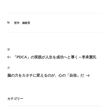
カ
哲学
、
脳教育
テ
ゴ
リ
ー
投
前
前
稿
の
「PDCA」の実践が人生を成功へと導く～李承憲氏
ナ
投
ビ
稿
次
次
ゲ
の
脳の力をカタチに変えるのが、心の「自信」だ
投
ー
稿
シ
ョ
カテゴリー
ン