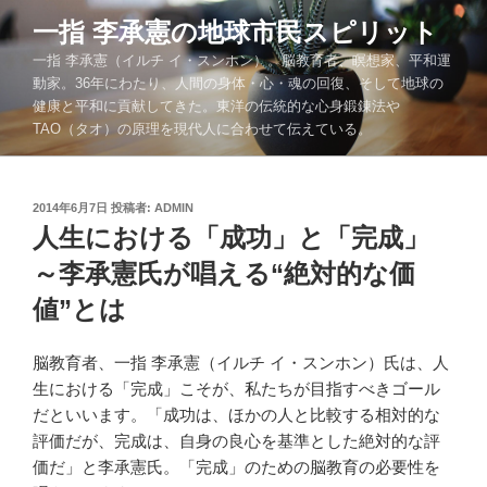
コ
一指 李承憲の地球市民スピリット
ン
一指 李承憲（イルチ イ・スンホン）。脳教育者、瞑想家、平和運
テ
動家。36年にわたり、人間の身体・心・魂の回復、そして地球の
ン
健康と平和に貢献してきた。東洋の伝統的な心身鍛錬法や
ツ
TAO（タオ）の原理を現代人に合わせて伝えている。
へ
ス
キ
投
2014年6月7日
投稿者:
ADMIN
ッ
稿
人生における「成功」と「完成」
プ
日:
～李承憲氏が唱える“絶対的な価
値”とは
脳教育者、一指 李承憲（イルチ イ・スンホン）氏は、人
生における「完成」こそが、私たちが目指すべきゴール
だといいます。「成功は、ほかの人と比較する相対的な
評価だが、完成は、自身の良心を基準とした絶対的な評
価だ」と李承憲氏。「完成」のための脳教育の必要性を