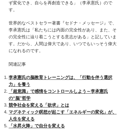
ず変化でき、自らを再創造できる」（李承憲氏）ので
す。
世界的なベストセラー著書『セドナ・メッセージ』で、
李承憲氏は「私たちには内面の完全性があり、また、そ
の完全性に辿り着こうとする意志がある」と記していま
す。だから、人間は偉大であり、いつでもいっそう偉大
になれるのです。
関連記事
李承憲氏の脳教育トレーニングは、「行動を伴う選択
力」を養う
「超意識」で感情をコントロールしよう～李承憲氏
の“脳”哲学
競争社会を変える「欲求」とは
マグネティック瞑想が起こす「エネルギーの変化」が、
人生を変える
「水昇火降」で自分を変える