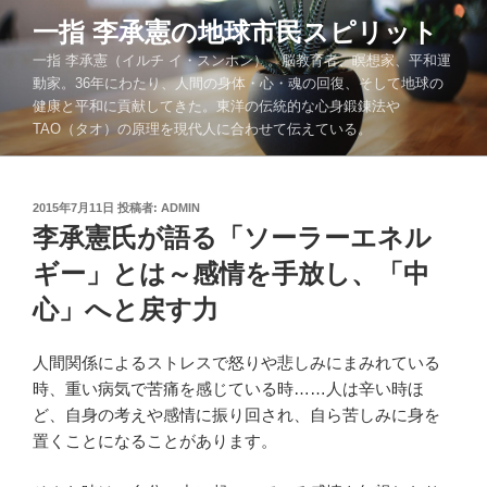
コ
一指 李承憲の地球市民スピリット
ン
一指 李承憲（イルチ イ・スンホン）。脳教育者、瞑想家、平和運
テ
動家。36年にわたり、人間の身体・心・魂の回復、そして地球の
ン
健康と平和に貢献してきた。東洋の伝統的な心身鍛錬法や
ツ
TAO（タオ）の原理を現代人に合わせて伝えている。
へ
ス
キ
投
2015年7月11日
投稿者:
ADMIN
ッ
稿
李承憲氏が語る「ソーラーエネル
プ
日:
ギー」とは～感情を手放し、「中
心」へと戻す力
人間関係によるストレスで怒りや悲しみにまみれている
時、重い病気で苦痛を感じている時……人は辛い時ほ
ど、自身の考えや感情に振り回され、自ら苦しみに身を
置くことになることがあります。