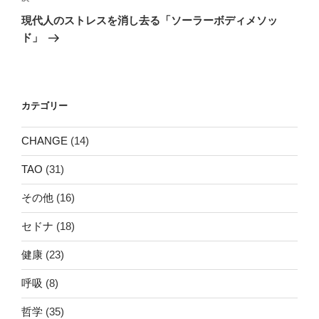
ゲ
の
現代人のストレスを消し去る「ソーラーボディメソッ
投
ー
ド」
稿
シ
ョ
ン
カテゴリー
CHANGE
(14)
TAO
(31)
その他
(16)
セドナ
(18)
健康
(23)
呼吸
(8)
哲学
(35)