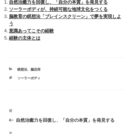
自然治癒力を回復し、「自分の本質」を発見する
ソーラーボディが、持続可能な地球文化をつくる
脳教育の瞑想法「ブレインスクリーン」で夢を実現しよ
う
意識あってこその経験
経験の主体とは
カ
瞑想法
、
脳活用
テ
タ
ソーラーボディ
ゴ
グ
リ
ー
投
前
前
稿
の
自然治癒力を回復し、「自分の本質」を発見する
ナ
投
ビ
稿
次
次