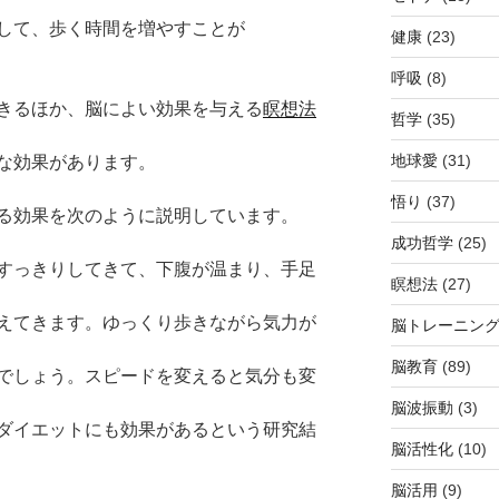
して、歩く時間を増やすことが
健康
(23)
呼吸
(8)
きるほか、脳によい効果を与える
瞑想法
哲学
(35)
地球愛
(31)
な効果があります。
悟り
(37)
る効果を次のように説明しています。
成功哲学
(25)
すっきりしてきて、下腹が温まり、手足
瞑想法
(27)
えてきます。ゆっくり歩きながら気力が
脳トレーニン
脳教育
(89)
でしょう。スピードを変えると気分も変
脳波振動
(3)
ダイエットにも効果があるという研究結
脳活性化
(10)
脳活用
(9)