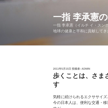
コ
ン
テ
一指 李承憲
ン
一指 李承憲（イルチ イ・ス
ツ
地球の健康と平和に貢献してき
へ
ス
キ
ッ
プ
投
2011年5月15日
投稿者:
ADMIN
稿
歩くことは、さま
日:
す
気軽に続けられるエクササイズ
今の日本人は、便利な交通・移