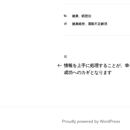
カ
健康
、
瞑想法
テ
タ
健康維持
、
運動不足解消
ゴ
グ
リ
ー
投
前
前
稿
の
情報を上手に処理することが、幸
投
成功へのカギとなります
ナ
稿
ビ
ゲ
ー
シ
Proudly powered by WordPress
ョ