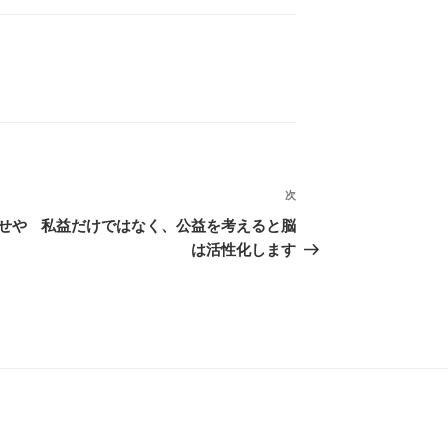
次
次
の
せや
私益だけではなく、公益を考えると脳
投
は活性化します
稿