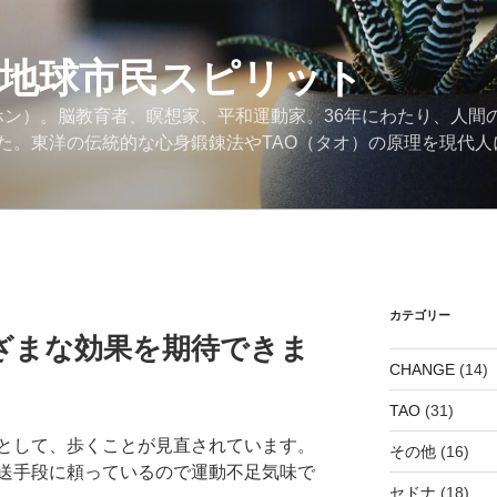
の地球市民スピリット
ンホン）。脳教育者、瞑想家、平和運動家。36年にわたり、人間
た。東洋の伝統的な心身鍛錬法やTAO（タオ）の原理を現代人
カテゴリー
ざまな効果を期待できま
CHANGE
(14)
TAO
(31)
として、歩くことが見直されています。
その他
(16)
送手段に頼っているので運動不足気味で
セドナ
(18)