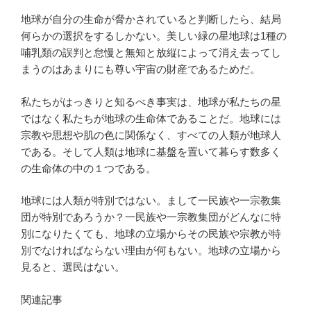
地球が自分の生命が脅かされていると判断したら、結局
何らかの選択をするしかない。美しい緑の星地球は1種の
哺乳類の誤判と怠慢と無知と放縦によって消え去ってし
まうのはあまりにも尊い宇宙の財産であるためだ。
私たちがはっきりと知るべき事実は、地球が私たちの星
ではなく私たちが地球の生命体であることだ。地球には
宗教や思想や肌の色に関係なく、すべての人類が地球人
である。そして人類は地球に基盤を置いて暮らす数多く
の生命体の中の１つである。
地球には人類が特別ではない。まして一民族や一宗教集
団が特別であろうか？一民族や一宗教集団がどんなに特
別になりたくても、地球の立場からその民族や宗教が特
別でなければならない理由が何もない。地球の立場から
見ると、選民はない。
関連記事