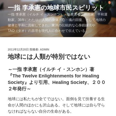
コ
一指 李承憲の地球市民スピリット
ン
一指 李承憲（イルチ イ・スンホン）。脳教育者、瞑想家、平和運
テ
動家。36年にわたり、人間の身体・心・魂の回復、そして地球の
ン
健康と平和に貢献してきた。東洋の伝統的な心身鍛錬法や
ツ
TAO（タオ）の原理を現代人に合わせて伝えている。
へ
ス
キ
投
2011年12月20日
投稿者:
ADMIN
ッ
稿
地球には人類が特別ではない
プ
日:
～一指 李承憲（イルチ イ・スンホン）著
『The Twelve Enlightenments for Healing
Society』より引用、Healing Society、２００
２年発行～
地球には私たちが全てではない。面倒を見て扶養する生
命が人間のほかにも沢山ある。そして地球には自ら守ら
なければならない自分の生命がある。