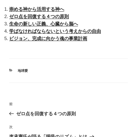
崇める神から活用する神へ
ゼロ点を回復する４つの原則
生命の新しい正義、心臓から脳へ
学ばなければならないという考えからの自由
ビジョン、完成に向かう魂の事業計画
カ
地球愛
テ
ゴ
リ
ー
投
前
前
稿
の
ゼロ点を回復する４つの原則
ナ
投
ビ
稿
次
次
ゲ
の
李承憲氏が語る「呼吸のリズム」とは