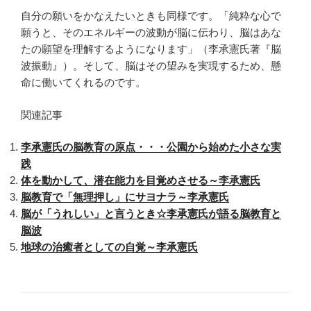
自分の願いをかなえたいときも同様です。「純粋な心で
願うと、そのエネルギーの波動が脳に伝わり、脳はあな
たの願望を理解するようになります」（李承憲氏著『脳
波振動』）。そして、脳はその望みを実現するため、懸
命に働いてくれるのです。
関連記事
李承憲氏の脳教育の原点・・・公園から始めた小さな実
践
体を動かして、潜在能力を目覚めさせる～李承憲氏
脳教育で「無理押し」にサヨナラ～李承憲氏
脳が「うれしい」と言うとき☆李承憲氏が語る脳教育と
脳波
地球の治癒者としての自覚～李承憲氏