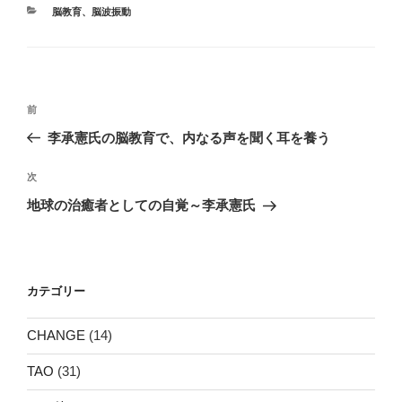
カ
脳教育
、
脳波振動
テ
ゴ
リ
ー
投
前
前
稿
の
李承憲氏の脳教育で、内なる声を聞く耳を養う
ナ
投
ビ
稿
次
次
ゲ
の
地球の治癒者としての自覚～李承憲氏
投
ー
稿
シ
ョ
カテゴリー
ン
CHANGE
(14)
TAO
(31)