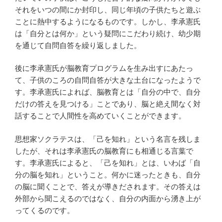
それをいつの間にか封印し、同じ年頃の子供たちと遊ぶ
ことに熱中するようになるものです。しかし、李承憲氏
は「自分とは何か」という疑問にこだわり続け、幼少期
を通じて自問自答を繰り返しました。
後に李承憲氏が脳教育プログラムを生み出すにあたっ
て、子供のころの自問自答が大きな土台になったようで
す。李承憲氏によれば、脳教育とは「自分の中で、自分
だけの答えを見つける」ことであり、脳と絶え間なく対
話することで人間性を高めていくことができます。
思想家ソクラテスは、「己を知れ」という名言を残しま
したが、それは李承憲氏の脳教育にも相通じる言葉で
す。李承憲氏によると、「己を知れ」とは、いわば「自
分の脳を知れ」ということ。何かに迷ったときも、自分
の脳に聞くことで、答えが導きだされます。その答えは
外部から聞こえるのではなく、自分の内面から湧き上が
ってくるのです。