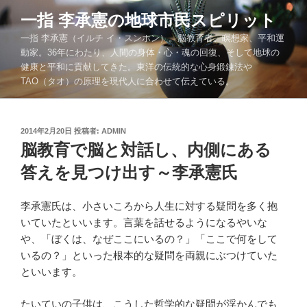
コ
一指 李承憲の地球市民スピリット
ン
一指 李承憲（イルチ イ・スンホン）。脳教育者、瞑想家、平和運
テ
動家。36年にわたり、人間の身体・心・魂の回復、そして地球の
ン
健康と平和に貢献してきた。東洋の伝統的な心身鍛錬法や
ツ
TAO（タオ）の原理を現代人に合わせて伝えている。
へ
ス
キ
投
2014年2月20日
投稿者:
ADMIN
ッ
稿
脳教育で脳と対話し、内側にある
プ
日:
答えを見つけ出す～李承憲氏
李承憲氏は、小さいころから人生に対する疑問を多く抱
いていたといいます。言葉を話せるようになるやいな
や、「ぼくは、なぜここにいるの？」「ここで何をして
いるの？」といった根本的な疑問を両親にぶつけていた
といいます。
たいていの子供は、こうした哲学的な疑問が浮かんでも