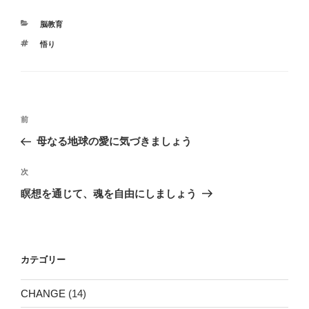
カ
脳教育
テ
タ
悟り
ゴ
グ
リ
ー
投
前
前
稿
の
母なる地球の愛に気づきましょう
ナ
投
ビ
稿
次
次
ゲ
の
瞑想を通じて、魂を自由にしましょう
投
ー
稿
シ
ョ
カテゴリー
ン
CHANGE
(14)