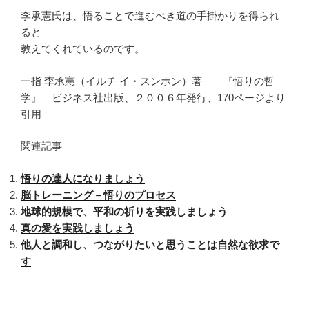
李承憲氏は、悟ることで進むべき道の手掛かりを得られ
ると
教えてくれているのです。
一指 李承憲（イルチ イ・スンホン）著 『悟りの哲
学』 ビジネス社出版、２００６年発行、170ページより
引用
関連記事
悟りの達人になりましょう
脳トレーニング－悟りのプロセス
地球的規模で、平和の祈りを実践しましょう
真の愛を実践しましょう
他人と調和し、つながりたいと思うことは自然な欲求で
す