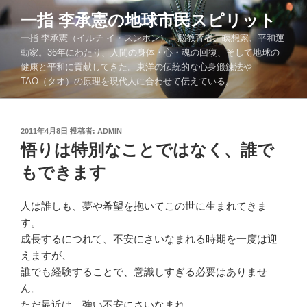
コ
一指 李承憲の地球市民スピリット
ン
一指 李承憲（イルチ イ・スンホン）。脳教育者、瞑想家、平和運
テ
動家。36年にわたり、人間の身体・心・魂の回復、そして地球の
ン
健康と平和に貢献してきた。東洋の伝統的な心身鍛錬法や
ツ
TAO（タオ）の原理を現代人に合わせて伝えている。
へ
ス
キ
投
2011年4月8日
投稿者:
ADMIN
ッ
稿
悟りは特別なことではなく、誰で
プ
日:
もできます
人は誰しも、夢や希望を抱いてこの世に生まれてきま
す。
成長するにつれて、不安にさいなまれる時期を一度は迎
えますが、
誰でも経験することで、意識しすぎる必要はありませ
ん。
ただ最近は、強い不安にさいなまれ、