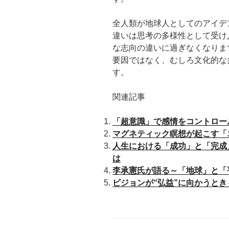
全人類が地球人としてのアイデ
違いは思考の多様性として受け
な志向の違いに過ぎなくなりま
要因ではなく、むしろ文化的な
す。
関連記事
「超意識」で感情をコントロー
マグネティック瞑想が起こす「
人生における「成功」と「完成
は
李承憲氏が語る～「地球」と「
ビジョンが“弘益”に向かうとき