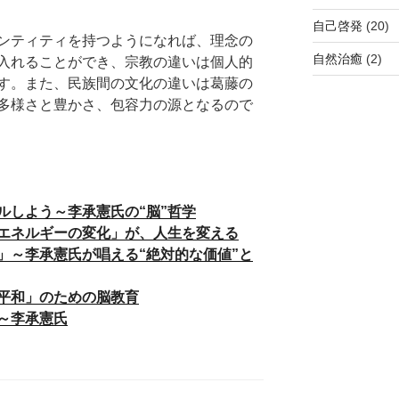
自己啓発
(20)
ンティティを持つようになれば、理念の
自然治癒
(2)
入れることができ、宗教の違いは個人的
す。また、民族間の文化の違いは葛藤の
多様さと豊かさ、包容力の源となるので
ルしよう～李承憲氏の“脳”哲学
エネルギーの変化」が、人生を変える
」～李承憲氏が唱える“絶対的な価値”と
平和」のための脳教育
～李承憲氏