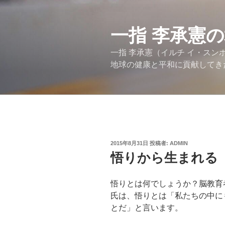
コ
ン
テ
一指 李承憲
ン
一指 李承憲（イルチ イ・ス
ツ
地球の健康と平和に貢献してき
へ
ス
キ
ッ
プ
投
2015年8月31日
投稿者:
ADMIN
稿
悟りから生まれる
日:
悟りとは何でしょうか？脳教育
氏は、悟りとは「私たちの中に
とだ」と言います。