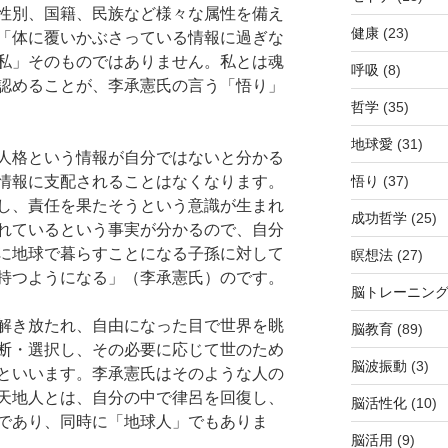
性別、国籍、民族など様々な属性を備え
健康
(23)
「体に覆いかぶさっている情報に過ぎな
私」そのものではありません。私とは魂
呼吸
(8)
認めることが、李承憲氏の言う「悟り」
哲学
(35)
地球愛
(31)
人格という情報が自分ではないと分かる
悟り
(37)
情報に支配されることはなくなります。
し、責任を果たそうという意識が生まれ
成功哲学
(25)
れているという事実が分かるので、自分
に地球で暮らすことになる子孫に対して
瞑想法
(27)
持つようになる」（李承憲氏）のです。
脳トレーニン
解き放たれ、自由になった目で世界を眺
脳教育
(89)
断・選択し、その必要に応じて世のため
脳波振動
(3)
といいます。李承憲氏はそのような人の
天地人とは、自分の中で律呂を回復し、
脳活性化
(10)
であり、同時に「地球人」でもありま
脳活用
(9)