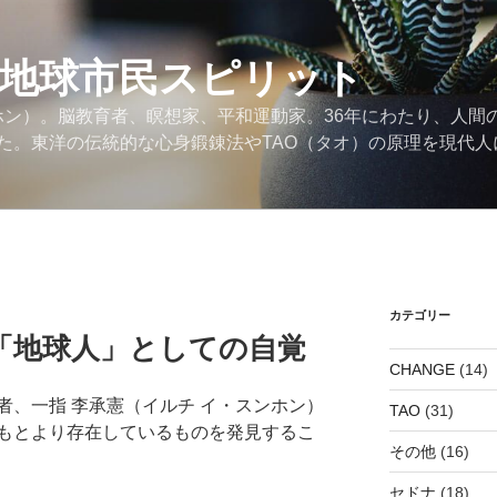
の地球市民スピリット
ンホン）。脳教育者、瞑想家、平和運動家。36年にわたり、人間
た。東洋の伝統的な心身鍛錬法やTAO（タオ）の原理を現代人
カテゴリー
「地球人」としての自覚
CHANGE
(14)
者、一指 李承憲（イルチ イ・スンホン）
TAO
(31)
もとより存在しているものを発見するこ
その他
(16)
セドナ
(18)