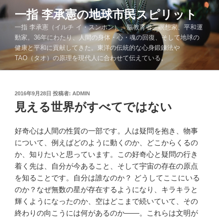
コ
一指 李承憲の地球市民スピリット
ン
一指 李承憲（イルチ イ・スンホン）。脳教育者、瞑想家、平和運
テ
動家。36年にわたり、人間の身体・心・魂の回復、そして地球の
ン
健康と平和に貢献してきた。東洋の伝統的な心身鍛錬法や
ツ
TAO（タオ）の原理を現代人に合わせて伝えている。
へ
ス
キ
投
2016年9月28日
投稿者:
ADMIN
ッ
稿
見える世界がすべてではない
プ
日:
好奇心は人間の性質の一部です。人は疑問を抱き、物事
について、例えばどのように動くのか、どこからくるの
か、知りたいと思っています。この好奇心と疑問の行き
着く先は、自分が今あること、そして宇宙の存在の原点
を知ることです。自分は誰なのか？ どうしてここにいる
のか？なぜ無数の星が存在するようになり、キラキラと
輝くようになったのか、空はどこまで続いていて、その
終わりの向こうには何があるのか――。これらは文明が