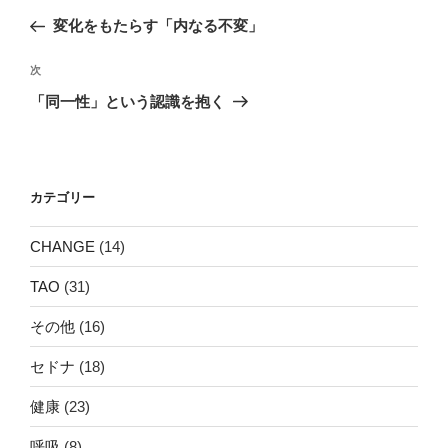
稿
の
変化をもたらす「内なる不変」
ナ
投
ビ
稿
次
次
ゲ
の
「同一性」という認識を抱く
投
ー
稿
シ
ョ
カテゴリー
ン
CHANGE
(14)
TAO
(31)
その他
(16)
セドナ
(18)
健康
(23)
呼吸
(8)