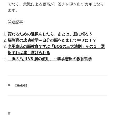
でなく、意識による観察が、答えを導き出すカギになり
ます。
関連記事
変わるための選択をしたら、あとは、脳に頼ろう
脳教育の成功哲学～自分の脳をだまして幸せに！？
李承憲氏の脳教育で学ぶ「BOSの三大法則」その１：選
択すれば成し遂げられる
「脳の活用 VS 脳の使用」～李承憲氏の教育哲学
カ
CHANGE
テ
ゴ
リ
ー
投
前
前