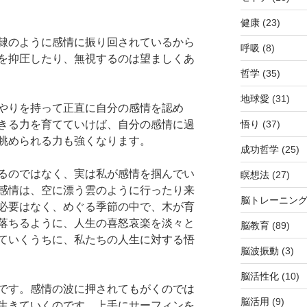
健康
(23)
隷のように感情に振り回されているから
呼吸
(8)
を抑圧したり、無視するのは望ましくあ
哲学
(35)
地球愛
(31)
やりを持って正直に自分の感情を認め
悟り
(37)
きる力を育てていけば、自分の感情に過
眺められる力も強くなります。
成功哲学
(25)
るのではなく、実は私が感情を掴んでい
瞑想法
(27)
感情は、空に漂う雲のように行ったり来
脳トレーニン
必要はなく、めぐる季節の中で、木が育
落ちるように、人生の喜怒哀楽を淡々と
脳教育
(89)
ていくうちに、私たちの人生に対する悟
脳波振動
(3)
脳活性化
(10)
です。感情の波に押されてもがくのでは
脳活用
(9)
生きていくのです。上手にサーフィンを