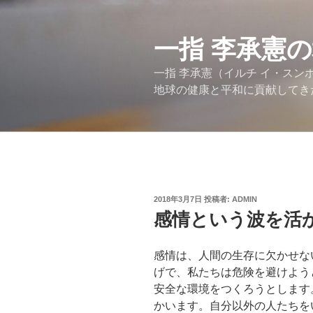
コ
ン
テ
一指 李承憲
ン
一指 李承憲（イルチ イ・ス
ツ
地球の健康と平和に貢献してき
へ
ス
キ
ッ
プ
投
2018年3月7日
投稿者:
ADMIN
稿
感情という波を活
日:
感情は、人間の生存に欠かせな
げで、私たちは危険を避けよう
安全な環境をつくろうとします
かいます。自分以外の人たちを