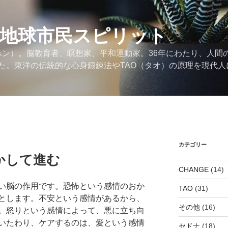
の地球市民スピリット
ンホン）。脳教育者、瞑想家、平和運動家。36年にわたり、人間
た。東洋の伝統的な心身鍛錬法やTAO（タオ）の原理を現代人
カテゴリー
かして進む
CHANGE
(14)
い脳の作用です。恐怖という感情のおか
TAO
(31)
とします。不安という感情があるから、
その他
(16)
。怒りという感情によって、悪に立ち向
いたわり、ケアするのは、愛という感情
セドナ
(18)