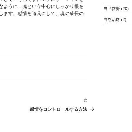
なように、魂という中心にしっかり根を
自己啓発
(20)
します。感情を道具にして、魂の成長の
自然治癒
(2)
次
次
の
感情をコントロールする方法
投
稿