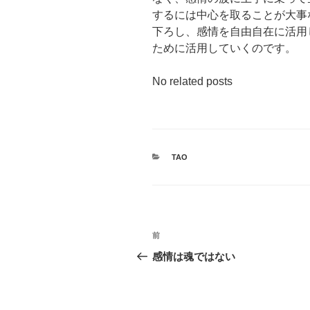
するには中心を取ることが大事
下ろし、感情を自由自在に活用
ために活用していくのです。
No related posts
カ
TAO
テ
ゴ
リ
ー
投
前
前
稿
の
感情は魂ではない
投
ナ
稿
ビ