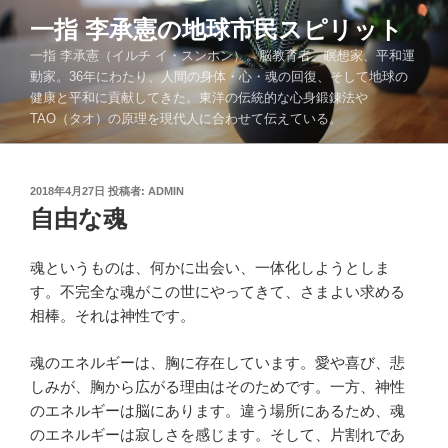
コ
一指 李承憲の地球市民スピリット
ン
一指 李承憲（イルチ イ・スンホン）。脳教育者、瞑想家、平和運
テ
動家。36年にわたり、人間の身体・心・魂の回復、そして地球の
ン
健康と平和に貢献してきた。東洋の伝統的な心身鍛錬法や
ツ
TAO（タオ）の原理を現代人に合わせて伝えている。
へ
ス
キ
投
2018年4月27日
投稿者:
ADMIN
ッ
稿
自由な魂
プ
日:
魂というものは、何かに出会い、一体化しようとしま
す。不完全な魂がこの世にやってきて、さまよい求める
相棒。それは神性です。
魂のエネルギーは、胸に存在しています。愛や喜び、悲
しみが、胸から広がる理由はそのためです。一方、神性
のエネルギーは脳にあります。違う場所にあるため、魂
のエネルギーは寂しさを感じます。そして、片割れであ