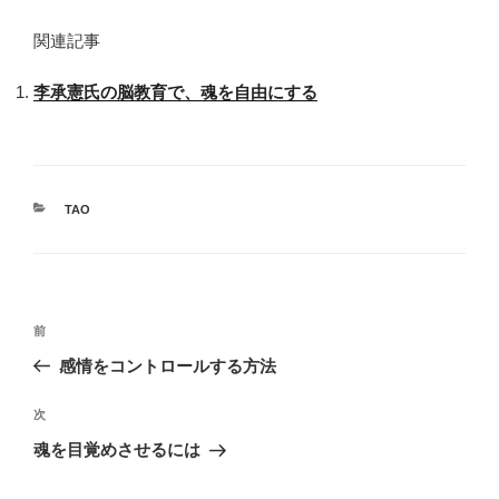
関連記事
李承憲氏の脳教育で、魂を自由にする
カ
TAO
テ
ゴ
リ
ー
投
前
前
稿
の
感情をコントロールする方法
ナ
投
ビ
稿
次
次
ゲ
の
魂を目覚めさせるには
投
ー
稿