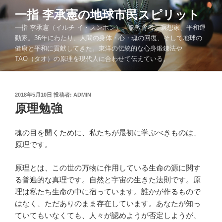
コ
一指 李承憲の地球市民スピリット
ン
一指 李承憲（イルチ イ・スンホン）。脳教育者、瞑想家、平和運
テ
動家。36年にわたり、人間の身体・心・魂の回復、そして地球の
ン
健康と平和に貢献してきた。東洋の伝統的な心身鍛錬法や
ツ
TAO（タオ）の原理を現代人に合わせて伝えている。
へ
ス
キ
投
2018年5月10日
投稿者:
ADMIN
ッ
稿
原理勉強
プ
日:
魂の目を開くために、私たちが最初に学ぶべきものは、
原理です。
原理とは、この世の万物に作用している生命の源に関す
る普遍的な真理です。自然と宇宙の生きた法則です。原
理は私たち生命の中に宿っています。誰かが作るもので
はなく、ただありのまま存在しています。あなたが知っ
ていてもいなくても、人々が認めようが否定しようが、