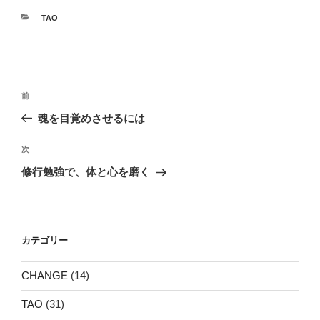
カ
TAO
テ
ゴ
リ
ー
投
前
前
稿
の
魂を目覚めさせるには
ナ
投
ビ
稿
次
次
ゲ
の
修行勉強で、体と心を磨く
投
ー
稿
シ
ョ
カテゴリー
ン
CHANGE
(14)
TAO
(31)