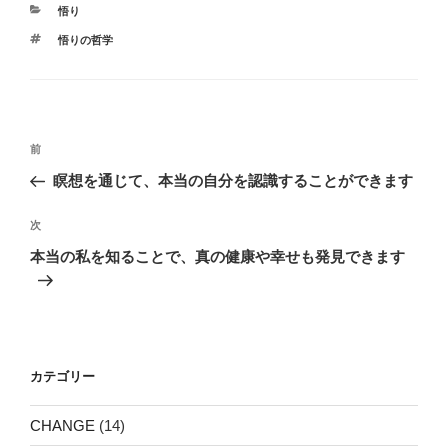
カ
悟り
テ
タ
悟りの哲学
ゴ
グ
リ
ー
投
前
前
稿
の
瞑想を通じて、本当の自分を認識することができます
ナ
投
ビ
稿
次
次
ゲ
の
本当の私を知ることで、真の健康や幸せも発見できます
投
ー
稿
シ
ョ
ン
カテゴリー
CHANGE
(14)