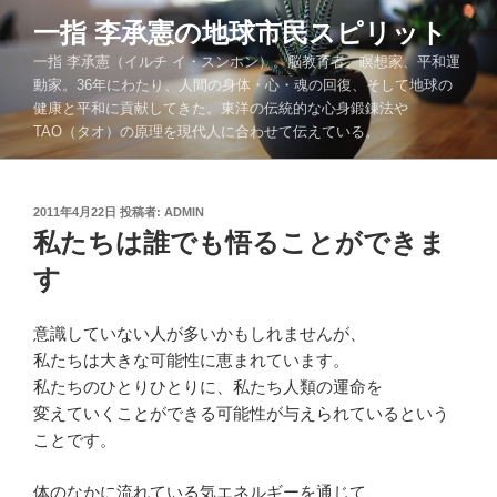
コ
一指 李承憲の地球市民スピリット
ン
一指 李承憲（イルチ イ・スンホン）。脳教育者、瞑想家、平和運
テ
動家。36年にわたり、人間の身体・心・魂の回復、そして地球の
ン
健康と平和に貢献してきた。東洋の伝統的な心身鍛錬法や
ツ
TAO（タオ）の原理を現代人に合わせて伝えている。
へ
ス
キ
投
2011年4月22日
投稿者:
ADMIN
ッ
稿
私たちは誰でも悟ることができま
プ
日:
す
意識していない人が多いかもしれませんが、
私たちは大きな可能性に恵まれています。
私たちのひとりひとりに、私たち人類の運命を
変えていくことができる可能性が与えられているという
ことです。
体のなかに流れている気エネルギーを通じて、