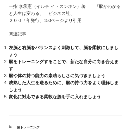
一指 李承憲（イルチ イ・スンホン）著 『脳がわかる
と人生は変わる』 ビジネス社、
２００７年発行、150ページより引用
関連記事
左脳と右脳をバランスよく刺激して、脳を柔軟にしまし
ょう
脳をトレーニングすることで、新たな自分に向き合えま
す
脳や体の持つ能力の素晴らしさに気づきましょう
成熟した人生を送るために、脳の持つ力をよく理解しま
しょう
変化に対応できる柔軟な脳を手に入れましょう
カ
脳トレーニング