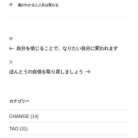
テ
タ
脳がわかると人生は変わる
ゴ
グ
リ
ー
投
前
前
稿
の
自分を信じることで、なりたい自分に変われます
ナ
投
ビ
稿
次
次
ゲ
の
ほんとうの自信を取り戻しましょう
投
ー
稿
シ
ョ
カテゴリー
ン
CHANGE
(14)
TAO
(31)