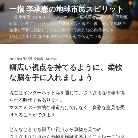
コ
一指 李承憲の地球市民スピリット
ン
一指 李承憲（イルチ イ・スンホン）。脳教育者、瞑想家、平和運
テ
動家。36年にわたり、人間の身体・心・魂の回復、そして地球の
ン
健康と平和に貢献してきた。東洋の伝統的な心身鍛錬法や
ツ
TAO（タオ）の原理を現代人に合わせて伝えている。
へ
ス
キ
投
2011年4月27日
投稿者:
ADMIN
ッ
稿
幅広い視点を持てるように、柔軟
プ
日:
な脳を手に入れましょう
現在はインターネット等を通じて、さまざまな情報を得
られる時代でもあります。
マスコミの一方的な報道だけではなく、多彩な意見を受
けとることができます。
どんなときでも幅広い視点から事物を見つめ、
さまざまな観点から事物を検証するようにトレーニング