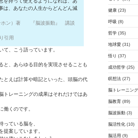
恵を持って使えるようになれば、あ
事は、あなたの人生からどんどん減
健康
(23)
呼吸
(8)
スンホン）著 『脳波振動』 講談
哲学
(35)
り引用
地球愛
(31)
いて、こう語っています。
悟り
(37)
ると、あらゆる目的を実現させることも
成功哲学
(25)
瞑想法
(27)
たとえば計算や暗記といった、頭脳の代
脳トレーニン
脳トレーニングの成果はそれだけではあ
脳教育
(89)
に働くのです。
脳波振動
(3)
持っている脳を、
脳活性化
(10)
を提案しています。
脳活用
(9)