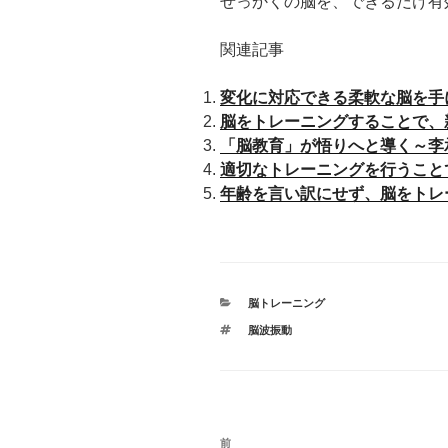
せっかくの脳を、できるだけ有
関連記事
変化に対応できる柔軟な脳を手
脳をトレーニングすることで、
「脳教育」が悟りへと導く～李
適切なトレーニングを行うこと
年齢を言い訳にせず、脳をトレ
カ
脳トレーニング
テ
タ
脳波振動
ゴ
グ
リ
ー
投
前
前