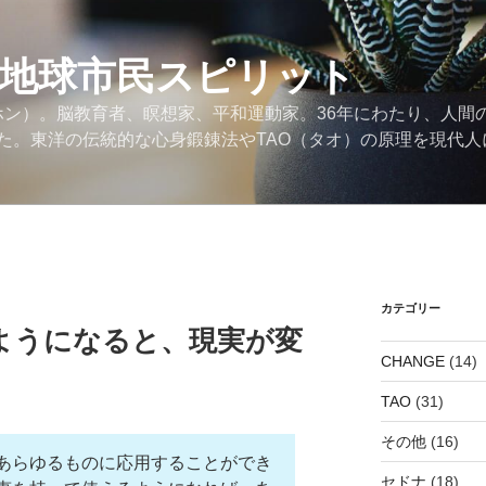
の地球市民スピリット
ンホン）。脳教育者、瞑想家、平和運動家。36年にわたり、人間
た。東洋の伝統的な心身鍛錬法やTAO（タオ）の原理を現代人
カテゴリー
ようになると、現実が変
CHANGE
(14)
TAO
(31)
その他
(16)
あらゆるものに応用することができ
セドナ
(18)