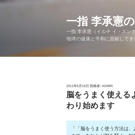
コ
ン
テ
一指 李承憲
ン
一指 李承憲（イルチ イ・ス
ツ
地球の健康と平和に貢献してき
へ
ス
キ
ッ
プ
投
2011年6月16日
投稿者:
ADMIN
稿
脳をうまく使える
日:
わり始めます
「「脳をうまく使う方法は、