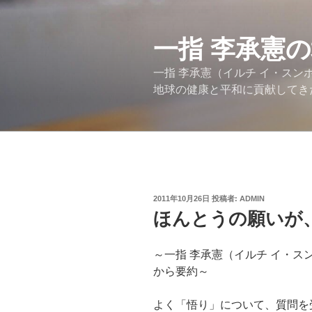
コ
ン
テ
一指 李承憲
ン
一指 李承憲（イルチ イ・ス
ツ
地球の健康と平和に貢献してき
へ
ス
キ
ッ
プ
投
2011年10月26日
投稿者:
ADMIN
稿
ほんとうの願いが
日:
～一指 李承憲（イルチ イ・
から要約～
よく「悟り」について、質問を