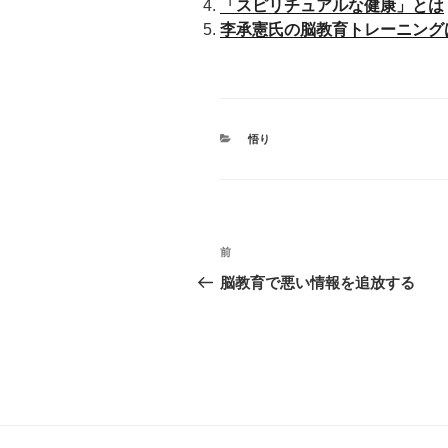
「スピリチュアルな健康」とは
李承憲氏の脳教育トレーニング
カ
悟り
テ
ゴ
リ
ー
投
前
前
稿
の
脳教育で悪い情報を追放する
投
ナ
稿
ビ
ゲ
ー