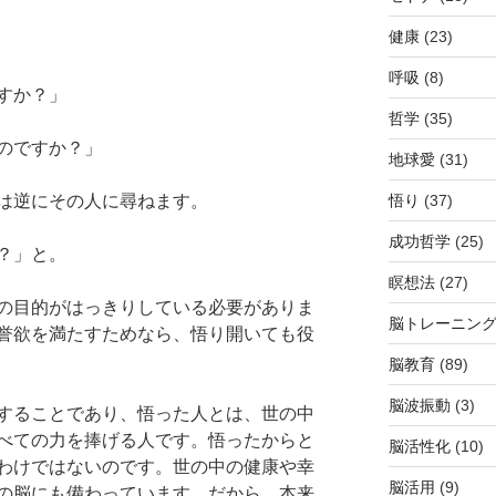
健康
(23)
呼吸
(8)
すか？」
哲学
(35)
のですか？」
地球愛
(31)
悟り
(37)
は逆にその人に尋ねます。
成功哲学
(25)
？」と。
瞑想法
(27)
の目的がはっきりしている必要がありま
脳トレーニン
誉欲を満たすためなら、悟り開いても役
脳教育
(89)
脳波振動
(3)
することであり、悟った人とは、世の中
べての力を捧げる人です。悟ったからと
脳活性化
(10)
わけではないのです。世の中の健康や幸
脳活用
(9)
の脳にも備わっています。だから、本来