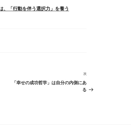
は、「行動を伴う選択力」を養う
次
次
の
「幸せの成功哲学」は自分の内側にあ
投
る
稿