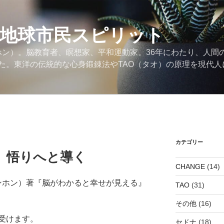
の地球市民スピリット
ンホン）。脳教育者、瞑想家、平和運動家。36年にわたり、人間
た。東洋の伝統的な心身鍛錬法やTAO（タオ）の原理を現代人
カテゴリー
、悟りへと導く
CHANGE
(14)
スンホン）著『脳がわかると幸せが見える』
TAO
(31)
その他
(16)
受けます。
セドナ
(18)