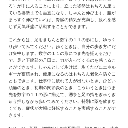
ろ）が中に入ることにより、立った姿勢はもちろん座っ
ている姿勢までも垂直になり、しゃんと伸びます。腰が
まっすぐ伸びていれば、腎臓の精気が充満し、疲れを感
じず元気旺盛に活動することができます。
これからは、足をきちんと数字の１１の形にし、ゆっく
り歩いてみてください。歩くときは、自分の歩き方にだ
け集中します。数字の１１の形につま先を揃えるだけ
で、足と下腹部の丹田に、力が入ってくるのを感じるこ
とができます。しゃんとして歩けば、歩くたびにエネル
ギーが蓄積され、健康になるのはもちろん老化を防ぐこ
ともできます。仕事中に疲れて力が出ないとき、ひどい
頭痛のとき、初期の関節炎のとき、こういうときはつま
先を数字の１１の形に揃えて、湧泉と足の指をぎゅうぎ
ゅう押しながら歩いてみてください。特別に薬を飲まな
くても、症状が大幅に好転することを実感することがで
きます。