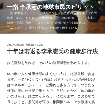
コ
一指 李承憲の地球市民スピリット
ン
一指 李承憲（イルチ イ・スンホン）。脳教育者、瞑想家、平和運
テ
動家。36年にわたり、人間の身体・心・魂の回復、そして地球の
ン
健康と平和に貢献してきた。東洋の伝統的な心身鍛錬法や
ツ
TAO（タオ）の原理を現代人に合わせて伝えている。
へ
ス
キ
投
2011年3月23日
投稿者:
ADMIN
ッ
稿
十年は若返る李承憲氏の健康歩行法
プ
日:
歩く姿勢を見れば、その人の健康状態がわかります。
体の弱い人や健康状態のよくない人は、ほぼ外股で歩き
ます。一名*
ヤンバン
（両班）歩きとも言われる外股歩き
はエネルギーがスースーと漏れる歩き方です。つま先を
外側に開いた状態で歩くので、自然にかかとに体の重心
がのせられ、腰に力が入るようになります。この姿勢で
長く歩くと、股関節が歪み、椎間板ヘルニアか腰痛で筋