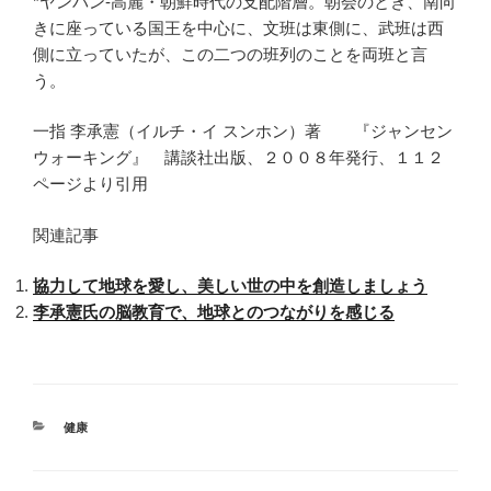
*ヤンバン-高麗・朝鮮時代の支配階層。朝会のとき、南向
きに座っている国王を中心に、文班は東側に、武班は西
側に立っていたが、この二つの班列のことを両班と言
う。
一指 李承憲（イルチ・イ スンホン）著 『ジャンセン
ウォーキング』 講談社出版、２００８年発行、１１２
ページより引用
関連記事
協力して地球を愛し、美しい世の中を創造しましょう
李承憲氏の脳教育で、地球とのつながりを感じる
カ
健康
テ
ゴ
リ