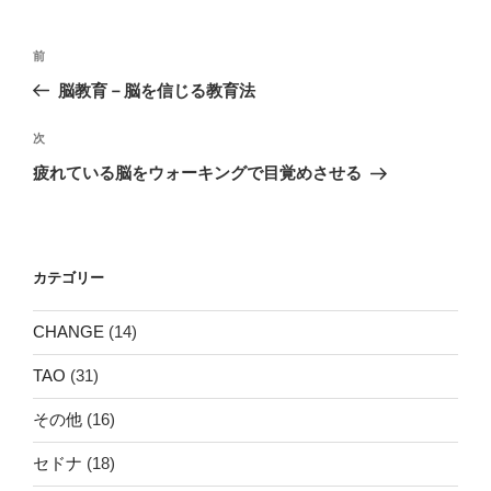
ー
投
前
前
稿
の
脳教育－脳を信じる教育法
ナ
投
ビ
稿
次
次
ゲ
の
疲れている脳をウォーキングで目覚めさせる
投
ー
稿
シ
ョ
カテゴリー
ン
CHANGE
(14)
TAO
(31)
その他
(16)
セドナ
(18)