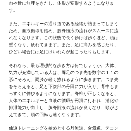
肉や骨に無理をきたし、体形が変形するようになりま
す。
また、エネルギーの通り道である経絡が詰まってしまう
ため、血液循環を始め、脳脊髄液の流れがスムーズに流
れなくなります。この状態で長く歩けば歩くほど、頭は
重くなり、疲れてきます。また、足に痛みを感じたり、
ひどい場合には足にけいれんが起こったりもします。
それなら、最も理想的な歩き方は何でしょうか。大体、
気力が充満している人は、両足のつま先を数字の１１の
形にそろえ、両膝が軽く擦れるように歩きます。つま先
をそろえると、足と下腹部の丹田に力が入り、背中もま
っすぐに伸びるようになります。脊椎が正しくなると、
人体のエネルギーと血液の循環が円滑に行われ、消化や
排泄能力が向上し、脳脊髄液の流れが良くなり、頭がさ
えてきて、頭の回転も速くなります。
仙道トレーニングを始めとする丹無道、合気道、テコン