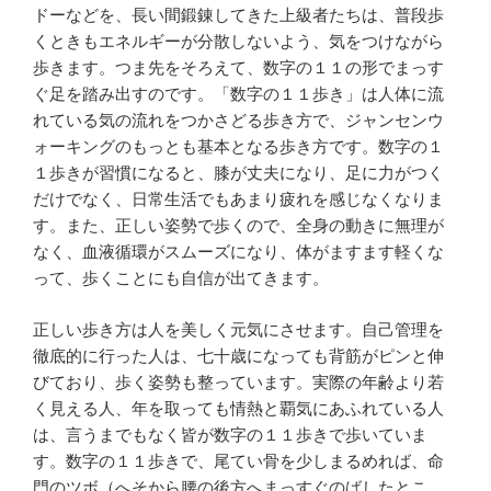
ドーなどを、長い間鍛錬してきた上級者たちは、普段歩
くときもエネルギーが分散しないよう、気をつけながら
歩きます。つま先をそろえて、数字の１１の形でまっす
ぐ足を踏み出すのです。「数字の１１歩き」は人体に流
れている気の流れをつかさどる歩き方で、ジャンセンウ
ォーキングのもっとも基本となる歩き方です。数字の１
１歩きが習慣になると、膝が丈夫になり、足に力がつく
だけでなく、日常生活でもあまり疲れを感じなくなりま
す。また、正しい姿勢で歩くので、全身の動きに無理が
なく、血液循環がスムーズになり、体がますます軽くな
って、歩くことにも自信が出てきます。
正しい歩き方は人を美しく元気にさせます。自己管理を
徹底的に行った人は、七十歳になっても背筋がピンと伸
びており、歩く姿勢も整っています。実際の年齢より若
く見える人、年を取っても情熱と覇気にあふれている人
は、言うまでもなく皆が数字の１１歩きで歩いていま
す。数字の１１歩きで、尾てい骨を少しまるめれば、命
門のツボ（へそから腰の後方へまっすぐのばしたとこ