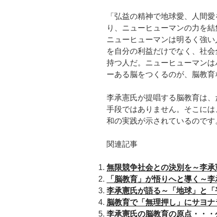
「弘益の精神で地球愛、人間愛
り、ニューヒューマンの力を結
ニューヒューマンは明るく強い
を自分の利益だけでなく、社会
持つ人だ。ニューヒューマンは
ーある脳をつくるのが、脳教育
李承憲氏が提唱する脳教育は、
手段ではありません。そこには
和の実践が示されているのです
関連記事
無限競争社会との決別を～李承
「脳教育」が悟りへと導く～李
李承憲氏が語る～「地球」と「
脳教育で「無理押し」にサヨナ
李承憲氏の脳教育の原点・・・