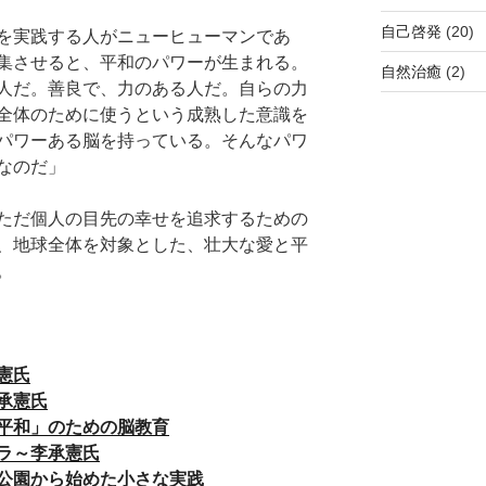
自己啓発
(20)
を実践する人がニューヒューマンであ
集させると、平和のパワーが生まれる。
自然治癒
(2)
人だ。善良で、力のある人だ。自らの力
全体のために使うという成熟した意識を
パワーある脳を持っている。そんなパワ
なのだ」
ただ個人の目先の幸せを追求するための
、地球全体を対象とした、壮大な愛と平
。
憲氏
承憲氏
平和」のための脳教育
ラ～李承憲氏
公園から始めた小さな実践