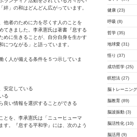
ボランティア活動をされている方々がい
「絆」の和はどんどん広がっています。
健康
(23)
呼吸
(8)
、他者のために力を尽くす人のことを
めてきました。李承憲氏は著書『息する
哲学
(35)
ために生きることが、自分自身を生かす
地球愛
(31)
和につながる」と語っています。
悟り
(37)
働く人が備える条件を５つ示していま
成功哲学
(25)
瞑想法
(27)
、安定している
脳トレーニン
いる
脳教育
(89)
ら良い情報を選択することができる
脳波振動
(3)
ことを、李承憲氏は「ニューヒューマ
脳活性化
(10)
ます。『息する平和学』には、次のよう
脳活用
(9)