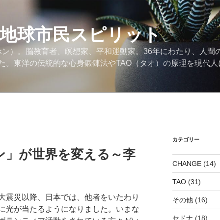
の地球市民スピリット
ンホン）。脳教育者、瞑想家、平和運動家。36年にわたり、人間
た。東洋の伝統的な心身鍛錬法やTAO（タオ）の原理を現代人
カテゴリー
ン」が世界を変える～李
CHANGE
(14)
TAO
(31)
大震災以降、日本では、他者をいたわり
その他
(16)
に光が当たるようになりました。いまな
セドナ
(18)