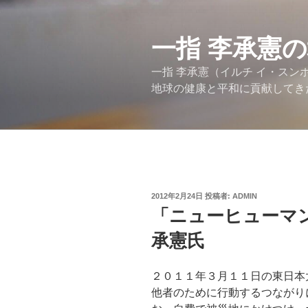
コ
ン
テ
一指 李承憲
ン
一指 李承憲（イルチ イ・ス
ツ
地球の健康と平和に貢献してき
へ
ス
キ
ッ
プ
投
2012年2月24日
投稿者:
ADMIN
稿
「ニューヒューマ
日:
承憲氏
２０１１年３月１１日の東日本
他者のために行動するつながり