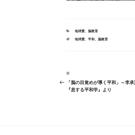
カ
地球愛
、
脳教育
テ
タ
地球愛
、
平和
、
脳教育
ゴ
グ
リ
ー
投
前
前
稿
の
「脳の目覚めが導く平和」～李承
投
『息する平和学』より
ナ
稿
ビ
ゲ
ー