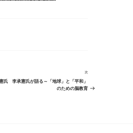
次
次
の
憲氏
李承憲氏が語る～「地球」と「平和」
投
のための脳教育
稿