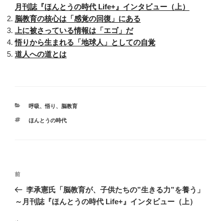
月刊誌『ほんとうの時代 Life+』インタビュー（上）
脳教育の核心は「感覚の回復」にある
上に被さっている情報は「エゴ」だ
悟りから生まれる「地球人」としての自覚
道人への道とは
カ
呼吸
、
悟り
、
脳教育
テ
タ
ほんとうの時代
ゴ
グ
リ
ー
投
前
前
稿
の
李承憲氏「脳教育が、子供たちの”生きる力”を養う」
ナ
投
～月刊誌『ほんとうの時代 Life+』インタビュー（上）
ビ
稿