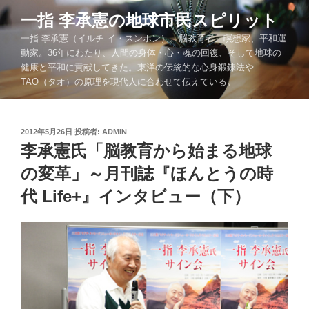
コ
一指 李承憲の地球市民スピリット
ン
一指 李承憲（イルチ イ・スンホン）。脳教育者、瞑想家、平和運
テ
動家。36年にわたり、人間の身体・心・魂の回復、そして地球の
ン
健康と平和に貢献してきた。東洋の伝統的な心身鍛錬法や
ツ
TAO（タオ）の原理を現代人に合わせて伝えている。
へ
ス
キ
投
2012年5月26日
投稿者:
ADMIN
ッ
稿
李承憲氏「脳教育から始まる地球
プ
日:
の変革」～月刊誌『ほんとうの時
代 Life+』インタビュー（下）