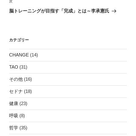
ゲ
次
次
の
ー
脳トレーニングが目指す「完成」とは～李承憲氏
投
シ
稿
ョ
ン
カテゴリー
CHANGE
(14)
TAO
(31)
その他
(16)
セドナ
(18)
健康
(23)
呼吸
(8)
哲学
(35)