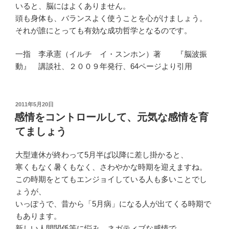
いると、脳にはよくありません。
頭も身体も、バランスよく使うことを心がけましょう。
それが誰にとっても有効な成功哲学となるのです。
一指 李承憲（イルチ イ・スンホン）著 『脳波振
動』 講談社、２００９年発行、64ページより引用
投
2011年5月20日
稿
感情をコントロールして、元気な感情を育
日:
てましょう
大型連休が終わって5月半ば以降に差し掛かると、
寒くもなく暑くもなく、さわやかな時期を迎えますね。
この時期をとてもエンジョイしている人も多いことでし
ょうが、
いっぽうで、昔から「5月病」になる人が出てくる時期で
もあります。
新しい人間関係等に悩み、ネガティブな感情で