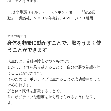
功哲学となります。
一指 李承憲（イルチ イ・スンホン）著 『脳波振
動』 講談社、２００９年発行、43ページより引用
投
2011年5月14日
稿
身体を頻繁に動かすことで、脳をうまく使
日:
うことができます
人生には、苦難や障害がつきものです。
しかし、それを乗り越えることで、自分の夢や希望を叶
えることができます。
そのために、ポジティブに生きることが成功哲学として
求められます。
脳と体の関係を意識することで、
常にポジティブな態度を持ち続けられるようになりま
す。