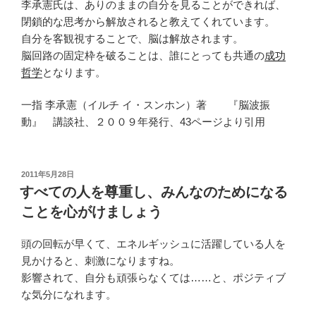
李承憲氏は、ありのままの自分を見ることができれば、
閉鎖的な思考から解放されると教えてくれています。
自分を客観視することで、脳は解放されます。
脳回路の固定枠を破ることは、誰にとっても共通の
成功
哲学
となります。
一指 李承憲（イルチ イ・スンホン）著 『脳波振
動』 講談社、２００９年発行、43ページより引用
投
2011年5月28日
稿
すべての人を尊重し、みんなのためになる
日:
ことを心がけましょう
頭の回転が早くて、エネルギッシュに活躍している人を
見かけると、刺激になりますね。
影響されて、自分も頑張らなくては……と、ポジティブ
な気分になれます。