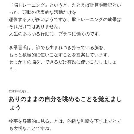
『脳トレーニング』というと、たとえば計算や暗記とい
った、頭脳の代表的な活動だけを
想像する人が多いようですが、脳トレーニングの成果は
それだけではありません。
人生のあらゆる行動に、プラスに働くのです。
李承憲氏は、誰でも生まれつき持っている脳を、
もっと積極的に使いこなすことを提案しています。
せっかくの脳を、できるだけ有効に使いこなしましょ
う。
投
2011年6月2日
稿
ありのままの自分を眺めることを覚えまし
日:
ょう
物事を客観的に見ることは、的確な判断を下す上でとて
も大切なことですね。