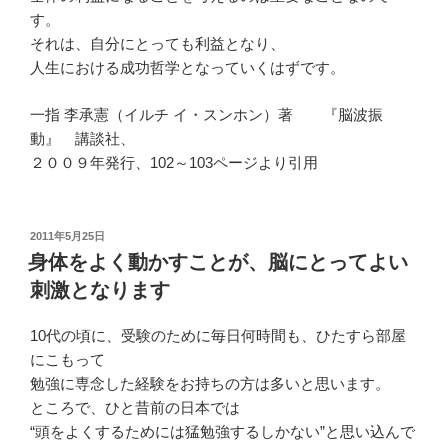
す。
それは、自分にとっても利益となり、
人生における成功哲学となっていくはずです。
一指 李承憲（イルチ イ・スンホン）著 『脳波振
動』 講談社、
２００９年発行、102～103ページより引用
投
2011年5月25日
稿
身体をよく動かすことが、脳にとってよい
日:
刺激となります
10代の頃に、受験のために毎日何時間も、ひたすら部屋
にこもって
勉強に専念した経験をお持ちの方は多いと思います。
ところで、ひと昔前の日本では
“頭をよくするためには猛勉強するしかない”と思い込んで