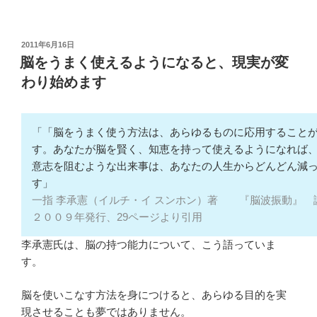
投
2011年6月16日
稿
脳をうまく使えるようになると、現実が変
日:
わり始めます
「「脳をうまく使う方法は、あらゆるものに応用すること
す。あなたが脳を賢く、知恵を持って使えるようになれば
意志を阻むような出来事は、あなたの人生からどんどん減
す」
一指 李承憲（イルチ・イ スンホン）著 『脳波振動』 
２００９年発行、29ページより引用
李承憲氏は、脳の持つ能力について、こう語っていま
す。
脳を使いこなす方法を身につけると、あらゆる目的を実
現させることも夢ではありません。