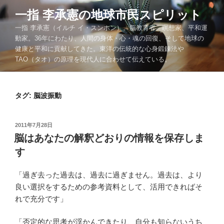
コ
一指 李承憲の地球市民スピリット
ン
一指 李承憲（イルチ イ・スンホン）。脳教育者、瞑想家、平和運
テ
動家。36年にわたり、人間の身体・心・魂の回復、そして地球の
ン
健康と平和に貢献してきた。東洋の伝統的な心身鍛錬法や
ツ
TAO（タオ）の原理を現代人に合わせて伝えている。
へ
ス
キ
タグ:
脳波振動
ッ
プ
投
2011年7月28日
稿
脳はあなたの解釈どおりの情報を保存しま
日:
す
「過ぎ去った過去は、過去に過ぎません。過去は、より
良い選択をするための参考資料として、活用できればそ
れで充分です」
「否定的な思考が浮かんできたり、自分も知らないうち