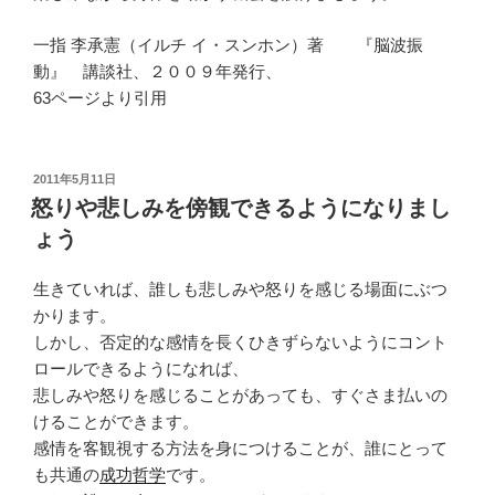
一指 李承憲（イルチ イ・スンホン）著 『脳波振
動』 講談社、２００９年発行、
63ページより引用
投
2011年5月11日
稿
怒りや悲しみを傍観できるようになりまし
日:
ょう
生きていれば、誰しも悲しみや怒りを感じる場面にぶつ
かります。
しかし、否定的な感情を長くひきずらないようにコント
ロールできるようになれば、
悲しみや怒りを感じることがあっても、すぐさま払いの
けることができます。
感情を客観視する方法を身につけることが、誰にとって
も共通の
成功哲学
です。