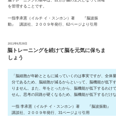
を管理することです。
一指李承憲（イルチ イ・スンホン）著 『脳波振
動』 講談社、２００９年発行、62ページより引用
投
2011年6月29日
稿
脳トレーニングを続けて脳を元気に保ちま
日:
しょう
「脳細胞が年齢とともに減っていくのは事実ですが、全体
分であるため、脳細胞が減るからといって、脳機能が低下
りません。また、年をとったから、脳機能が低下するわけ
せん。思考の回路が硬くなるため、脳機能が低下するだけ
一指 李承憲（イルチ イ・スンホン）著 『脳波振動』
講談社、２００９年発行、31ページより引用