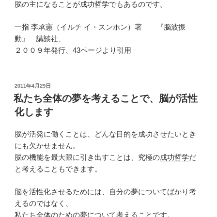
脳の主になることが
成功哲学
でもあるのです。
一指 李承憲（イルチ イ・スンホン）著 『脳波振
動』 講談社、
２００９年発行、43ページより引用
投
2011年4月29日
稿
私たち全体の夢を考えることで、脳が活性
日:
化します
脳が活発に働くことは、どんな目的を成功させたいとき
にも欠かせません。
脳の機能を最大限に引き出すことは、究極の
成功哲学
だ
と考えることもできます。
脳を活性化させるためには、自分の夢についてばかり考
えるのではなく、
私たち全体のための夢について考えることです。