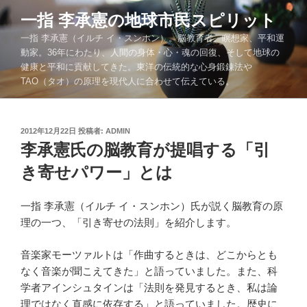
コ
一指 李承憲の地球市民スピリット
ン
一指 李承憲（イルチ イ・スンホン）。脳教育者、瞑想家、平和運
テ
動家。36年にわたり、人間の身体・心・魂の回復、そして地球の
ン
健康と平和に貢献してきた。東洋の伝統的な心身鍛錬法や
ツ
TAO（タオ）の原理を現代人に合わせて伝えている。
へ
ス
キ
投
2012年12月22日
投稿者:
ADMIN
ッ
稿
李承憲氏の脳教育が提唱する「引
プ
日:
き寄せパワー」とは
一指 李承憲（イルチ イ・スンホン）氏が説く脳教育の原
理の一つ、「引き寄せの法則」を紹介します。
音楽家モーツァルトは「作曲するときは、どこからとも
なく音楽が聞こえてきた」と語っていました。また、科
学者アインシュタインは「法則を発見するとき、私は論
理ではなく直感に依存する」と語っていました。歴史に