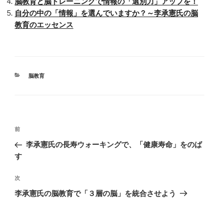
脳教育と脳トレーニングで情報の「選別力」アップを！
自分の中の「情報」を選んでいますか？～李承憲氏の脳
教育のエッセンス
カ
脳教育
テ
ゴ
リ
ー
投
前
前
稿
の
李承憲氏の長寿ウォーキングで、「健康寿命」をのば
ナ
投
す
ビ
稿
ゲ
次
次
の
ー
李承憲氏の脳教育で「３層の脳」を統合させよう
投
シ
稿