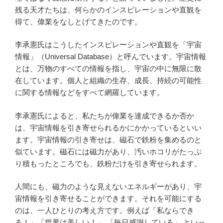
残る天才たちは、何らかのインスピレーションや直観を
得て、偉業をなしとげてきたのです。
李承憲氏はこうしたインスピレーションや直観を「宇宙
情報」（Universal Database）と呼んでいます。宇宙情報
とは、万物のすべての情報を指し、宇宙の中に無限に散
在しています。個人と組織の生存、成長、持続の可能性
に関する情報などをすべて網羅しています。
李承憲氏によると、私たちが偉業を達成できるか否か
は、宇宙情報を引き寄せられるかにかかっているといい
ます。宇宙情報の引き寄せは、磁石で鉄粉を集めるのと
似ています。磁石には磁力があり、汚いホコリがたっぷ
り積もったところでも、鉄粉だけを引き寄せられます。
人間にも、磁力のような見えないエネルギーがあり、宇
宙情報を引き寄せることができます。それを可能にする
のは、一人ひとりの考え方です。例えば「私ならでき
る！」「世界は美しい！」 「毎日感謝している」 といっ