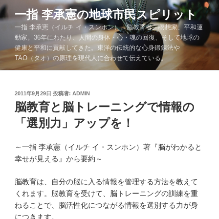
コ
一指 李承憲の地球市民スピリット
ン
一指 李承憲（イルチ イ・スンホン）。脳教育者、瞑想家、平和運
テ
動家。36年にわたり、人間の身体・心・魂の回復、そして地球の
ン
健康と平和に貢献してきた。東洋の伝統的な心身鍛錬法や
ツ
TAO（タオ）の原理を現代人に合わせて伝えている。
へ
ス
キ
投
2011年9月29日
投稿者:
ADMIN
ッ
稿
脳教育と脳トレーニングで情報の
プ
日:
「選別力」アップを！
～一指 李承憲（イルチ イ・スンホン）著『脳がわかると
幸せが見える』から要約～
脳教育は、自分の脳に入る情報を管理する方法を教えて
くれます。脳教育を受けて、脳トレーニングの訓練を重
ねることで、脳活性化につながる情報を選別する力が身
につきます。