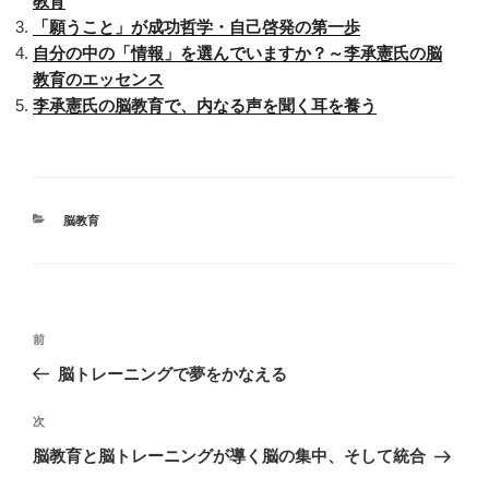
教育
「願うこと」が成功哲学・自己啓発の第一歩
自分の中の「情報」を選んでいますか？～李承憲氏の脳
教育のエッセンス
李承憲氏の脳教育で、内なる声を聞く耳を養う
カ
脳教育
テ
ゴ
リ
ー
投
前
前
稿
の
脳トレーニングで夢をかなえる
ナ
投
ビ
稿
次
次
ゲ
の
脳教育と脳トレーニングが導く脳の集中、そして統合
投
ー