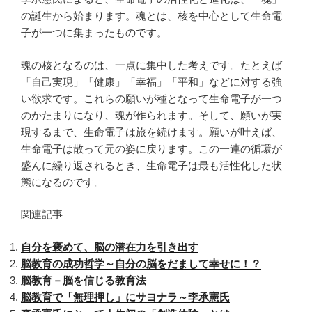
の誕生から始まります。魂とは、核を中心として生命電
子が一つに集まったものです。
魂の核となるのは、一点に集中した考えです。たとえば
「自己実現」「健康」「幸福」「平和」などに対する強
い欲求です。これらの願いが種となって生命電子が一つ
のかたまりになり、魂が作られます。そして、願いが実
現するまで、生命電子は旅を続けます。願いが叶えば、
生命電子は散って元の姿に戻ります。この一連の循環が
盛んに繰り返されるとき、生命電子は最も活性化した状
態になるのです。
関連記事
自分を褒めて、脳の潜在力を引き出す
脳教育の成功哲学～自分の脳をだまして幸せに！？
脳教育－脳を信じる教育法
脳教育で「無理押し」にサヨナラ～李承憲氏