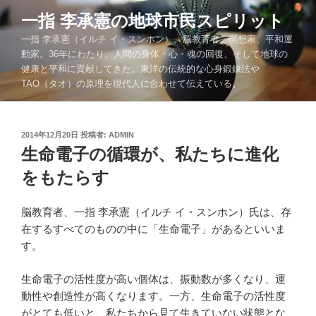
コ
一指 李承憲の地球市民スピリット
ン
一指 李承憲（イルチ イ・スンホン）。脳教育者、瞑想家、平和運
テ
動家。36年にわたり、人間の身体・心・魂の回復、そして地球の
ン
健康と平和に貢献してきた。東洋の伝統的な心身鍛錬法や
ツ
TAO（タオ）の原理を現代人に合わせて伝えている。
へ
ス
キ
投
2014年12月20日
投稿者:
ADMIN
ッ
稿
生命電子の循環が、私たちに進化
プ
日:
をもたらす
脳教育者、一指 李承憲（イルチ イ・スンホン）氏は、存
在するすべてのものの中に「生命電子」があるといいま
す。
生命電子の活性度が高い個体は、振動数が多くなり、運
動性や創造性が高くなります。一方、生命電子の活性度
がとても低いと、私たちから見て生きていない状態とな