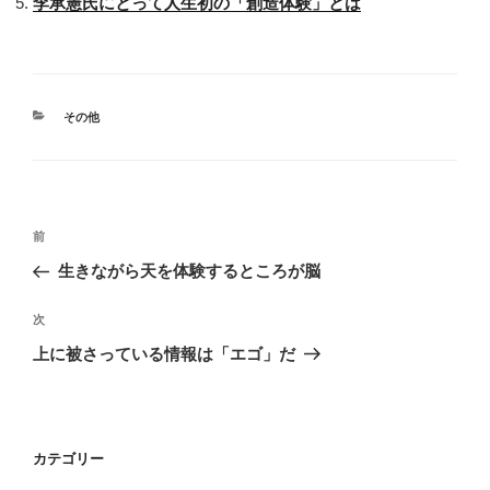
李承憲氏にとって人生初の「創造体験」とは
カ
その他
テ
ゴ
リ
ー
投
前
前
稿
の
生きながら天を体験するところが脳
ナ
投
ビ
稿
次
次
ゲ
の
上に被さっている情報は「エゴ」だ
投
ー
稿
シ
ョ
カテゴリー
ン