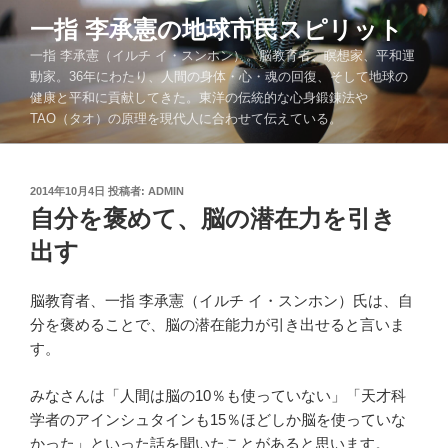
コ
一指 李承憲の地球市民スピリット
ン
一指 李承憲（イルチ イ・スンホン）。脳教育者、瞑想家、平和運
テ
動家。36年にわたり、人間の身体・心・魂の回復、そして地球の
ン
健康と平和に貢献してきた。東洋の伝統的な心身鍛錬法や
ツ
TAO（タオ）の原理を現代人に合わせて伝えている。
へ
ス
キ
投
2014年10月4日
投稿者:
ADMIN
ッ
稿
自分を褒めて、脳の潜在力を引き
プ
日:
出す
脳教育者、一指 李承憲（イルチ イ・スンホン）氏は、自
分を褒めることで、脳の潜在能力が引き出せると言いま
す。
みなさんは「人間は脳の10％も使っていない」「天才科
学者のアインシュタインも15％ほどしか脳を使っていな
かった」といった話を聞いたことがあると思います。