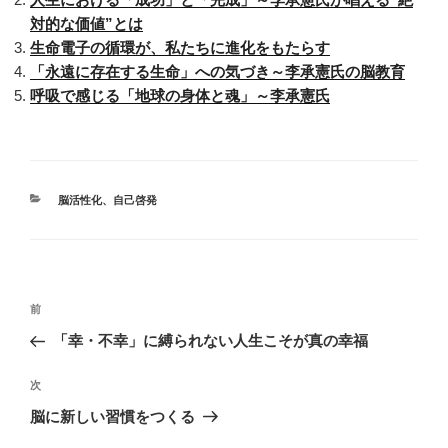
対的な価値”とは
生命電子の循環が、私たちに進化をもたらす
「永遠に存在する生命」への気づき～李承憲氏の脳教育
呼吸で感じる「地球の身体と魂」～李承憲氏
カ
脳活性化
、
自己啓発
テ
ゴ
リ
ー
投
前
前
稿
の
「幸・不幸」に縛られない人生こそが真の幸福
ナ
投
ビ
稿
次
次
ゲ
の
脳に新しい習慣をつくる
投
ー