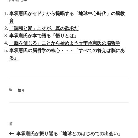
李承憲氏がセドナから提唱する「地球中心時代」の脳教
育
「調和と愛」こそが、真の欲求だ
李承憲氏が本で語る「悟りとは」
「脳を信じる」ことから始めよう☆李承憲氏の脳哲学
李承憲氏の脳哲学の核心・・・「すべての答えは脳にあ
る」
カ
悟り
テ
ゴ
リ
ー
投
前
前
稿
の
李承憲氏が振り返る「地球とのはじめての出会い」
ナ