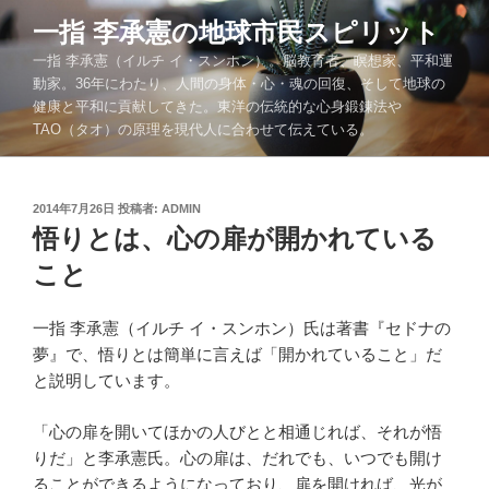
コ
一指 李承憲の地球市民スピリット
ン
一指 李承憲（イルチ イ・スンホン）。脳教育者、瞑想家、平和運
テ
動家。36年にわたり、人間の身体・心・魂の回復、そして地球の
ン
健康と平和に貢献してきた。東洋の伝統的な心身鍛錬法や
ツ
TAO（タオ）の原理を現代人に合わせて伝えている。
へ
ス
キ
投
2014年7月26日
投稿者:
ADMIN
ッ
稿
悟りとは、心の扉が開かれている
プ
日:
こと
一指 李承憲（イルチ イ・スンホン）氏は著書『セドナの
夢』で、悟りとは簡単に言えば「開かれていること」だ
と説明しています。
「心の扉を開いてほかの人びとと相通じれば、それが悟
りだ」と李承憲氏。心の扉は、だれでも、いつでも開け
ることができるようになっており、扉を開ければ、光が