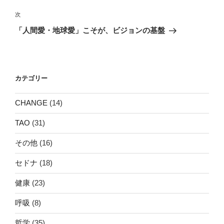
投
ビ
稿
次
次
ゲ
の
「人間愛・地球愛」こそが、ビジョンの基盤
投
ー
稿
シ
ョ
カテゴリー
ン
CHANGE
(14)
TAO
(31)
その他
(16)
セドナ
(18)
健康
(23)
呼吸
(8)
哲学
(35)