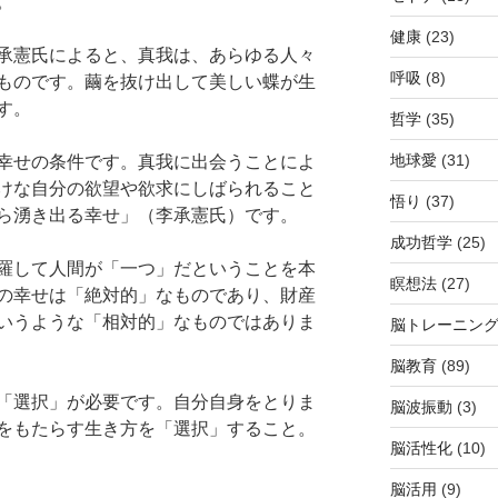
。
健康
(23)
承憲氏によると、真我は、あらゆる人々
呼吸
(8)
ものです。繭を抜け出して美しい蝶が生
す。
哲学
(35)
地球愛
(31)
幸せの条件です。真我に出会うことによ
けな自分の欲望や欲求にしばられること
悟り
(37)
ら湧き出る幸せ」（李承憲氏）です。
成功哲学
(25)
羅して人間が「一つ」だということを本
瞑想法
(27)
の幸せは「絶対的」なものであり、財産
いうような「相対的」なものではありま
脳トレーニン
脳教育
(89)
「選択」が必要です。自分自身をとりま
脳波振動
(3)
をもたらす生き方を「選択」すること。
脳活性化
(10)
脳活用
(9)