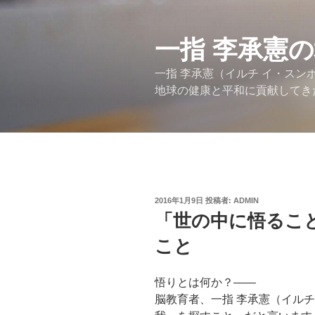
コ
ン
テ
一指 李承憲
ン
一指 李承憲（イルチ イ・ス
ツ
地球の健康と平和に貢献してき
へ
ス
キ
ッ
プ
投
2016年1月9日
投稿者:
ADMIN
稿
「世の中に悟るこ
日:
こと
悟りとは何か？――
脳教育者、一指 李承憲（イル