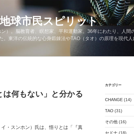
の地球市民スピリット
ンホン）。脳教育者、瞑想家、平和運動家。36年にわたり、人間
た。東洋の伝統的な心身鍛錬法やTAO（タオ）の原理を現代人
カテゴリー
とは何もない」と分かる
CHANGE
(14)
TAO
(31)
その他
(16)
チ イ・スンホン）氏は、悟りとは「『真
セドナ
(18)