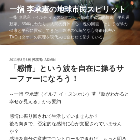
コ
一指 李承憲の地球市民スピリット
ン
一指 李承憲（イルチ イ・スンホン）。脳教育者、瞑想家、平和運
テ
動家。36年にわたり、人間の身体・心・魂の回復、そして地球の
ン
健康と平和に貢献してきた。東洋の伝統的な心身鍛錬法や
ツ
TAO（タオ）の原理を現代人に合わせて伝えている。
へ
ス
キ
投
2011年8月6日
投稿者:
ADMIN
ッ
稿
「感情」という波を自在に操るサ
プ
日:
ーファーになろう！
～一指 李承憲（イルチ イ・スンホン）著『脳がわかると
幸せが見える』から要約
感情に振り回されて生活していませんか？
後ろ向きで、否定的な感情に心が支配されていません
か？
感情を自分の意志でコントロールできれば、もっと明る