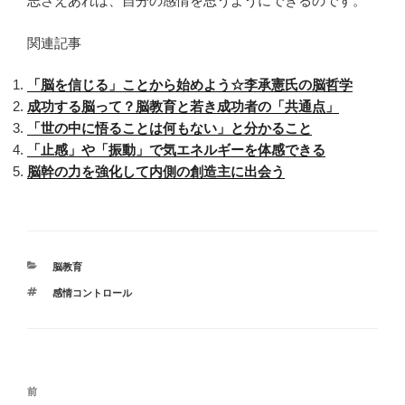
志さえあれば、自分の感情を思うようにできるのです。
関連記事
「脳を信じる」ことから始めよう☆李承憲氏の脳哲学
成功する脳って？脳教育と若き成功者の「共通点」
「世の中に悟ることは何もない」と分かること
「止感」や「振動」で気エネルギーを体感できる
脳幹の力を強化して内側の創造主に出会う
カ
脳教育
テ
タ
感情コントロール
ゴ
グ
リ
ー
投
前
前