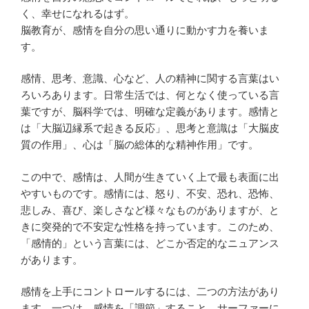
く、幸せになれるはず。
脳教育が、感情を自分の思い通りに動かす力を養いま
す。
感情、思考、意識、心など、人の精神に関する言葉はい
ろいろあります。日常生活では、何となく使っている言
葉ですが、脳科学では、明確な定義があります。感情と
は「大脳辺縁系で起きる反応」、思考と意識は「大脳皮
質の作用」、心は「脳の総体的な精神作用」です。
この中で、感情は、人間が生きていく上で最も表面に出
やすいものです。感情には、怒り、不安、恐れ、恐怖、
悲しみ、喜び、楽しさなど様々なものがありますが、と
きに突発的で不安定な性格を持っています。このため、
「感情的」という言葉には、どこか否定的なニュアンス
があります。
感情を上手にコントロールするには、二つの方法があり
ます。一つは、感情を「調節」すること。サーファーに