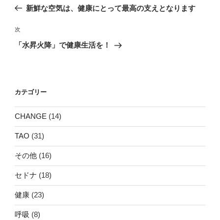
稿
の
新鮮な空気は、健康にとって最高の支えとなります
ナ
投
ビ
稿
次
次
ゲ
の
「水昇火降」で健康生活を！
投
ー
稿
シ
ョ
カテゴリー
ン
CHANGE
(14)
TAO
(31)
その他
(16)
セドナ
(18)
健康
(23)
呼吸
(8)