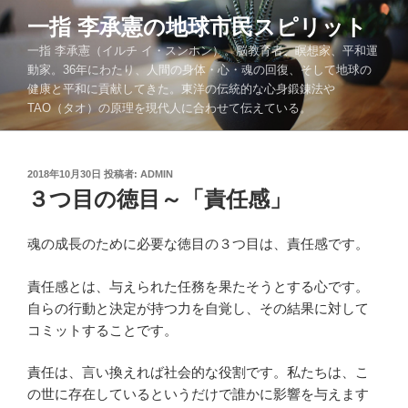
コ
一指 李承憲の地球市民スピリット
ン
一指 李承憲（イルチ イ・スンホン）。脳教育者、瞑想家、平和運
テ
動家。36年にわたり、人間の身体・心・魂の回復、そして地球の
ン
健康と平和に貢献してきた。東洋の伝統的な心身鍛錬法や
ツ
TAO（タオ）の原理を現代人に合わせて伝えている。
へ
ス
キ
投
2018年10月30日
投稿者:
ADMIN
ッ
稿
３つ目の徳目～「責任感」
プ
日:
魂の成長のために必要な徳目の３つ目は、責任感です。
責任感とは、与えられた任務を果たそうとする心です。
自らの行動と決定が持つ力を自覚し、その結果に対して
コミットすることです。
責任は、言い換えれば社会的な役割です。私たちは、こ
の世に存在しているというだけで誰かに影響を与えます