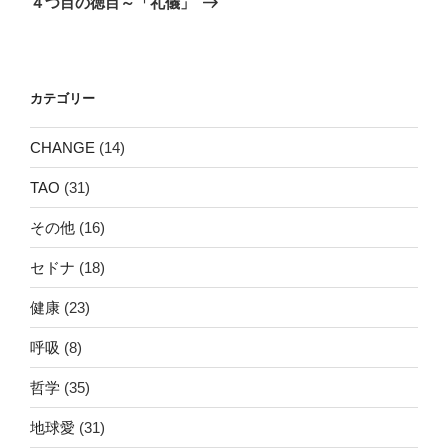
４つ目の徳目～「礼儀」
投
ー
稿
シ
ョ
カテゴリー
ン
CHANGE
(14)
TAO
(31)
その他
(16)
セドナ
(18)
健康
(23)
呼吸
(8)
哲学
(35)
地球愛
(31)