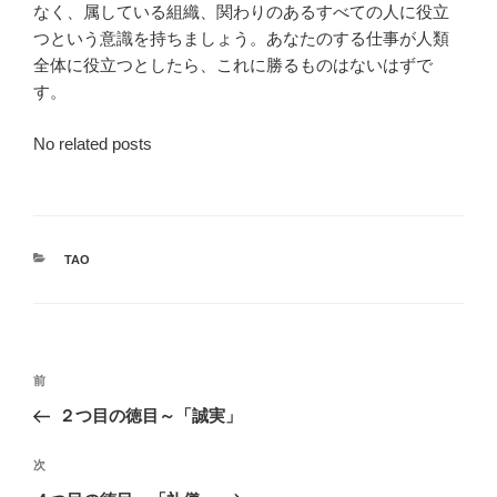
なく、属している組織、関わりのあるすべての人に役立
つという意識を持ちましょう。あなたのする仕事が人類
全体に役立つとしたら、これに勝るものはないはずで
す。
No related posts
カ
TAO
テ
ゴ
リ
ー
投
前
前
稿
の
２つ目の徳目～「誠実」
ナ
投
ビ
稿
次
次
ゲ
の