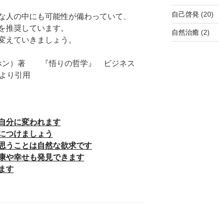
自己啓発
(20)
な人の中にも可能性が備わっていて、
を推奨しています。
自然治癒
(2)
変えていきましょう。
ンホン）著 『悟りの哲学』 ビジネス
ジより引用
自分に変われます
につけましょう
思うことは自然な欲求です
康や幸せも発見できます
ます