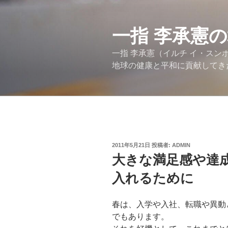
コ
ン
テ
一指 李承憲
ン
一指 李承憲（イルチ イ・ス
ツ
地球の健康と平和に貢献してき
へ
ス
キ
ッ
プ
投
2011年5月21日
投稿者:
ADMIN
稿
大きな満足感や達
日:
入れるために
春は、入学や入社、転職や異動
でもあります。