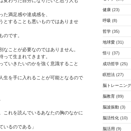
は変わった自分になりたいと思う人も
健康
(23)
った満足感や達成感を、
呼吸
(8)
うとすることも悪いものではありませ
哲学
(35)
ものです。
地球愛
(31)
別なことが必要なのではありません。
悟り
(37)
持って生まれてきます。
っていきたいのかを強く意識すること
成功哲学
(25)
瞑想法
(27)
人生を手に入れることが可能となるので
脳トレーニン
脳教育
(89)
。
脳波振動
(3)
。これを読んでいるあなたの胸のなかに
脳活性化
(10)
ているのである」
脳活用
(9)