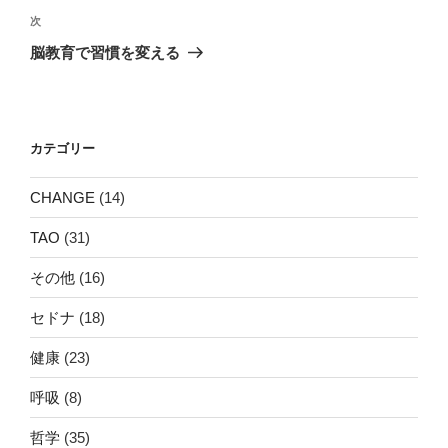
ビ
稿
次
次
ゲ
の
脳教育で習慣を変える
投
ー
稿
シ
ョ
カテゴリー
ン
CHANGE
(14)
TAO
(31)
その他
(16)
セドナ
(18)
健康
(23)
呼吸
(8)
哲学
(35)