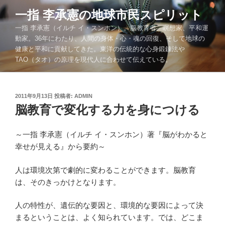
コ
一指 李承憲の地球市民スピリット
ン
一指 李承憲（イルチ イ・スンホン）。脳教育者、瞑想家、平和運
テ
動家。36年にわたり、人間の身体・心・魂の回復、そして地球の
ン
健康と平和に貢献してきた。東洋の伝統的な心身鍛錬法や
ツ
TAO（タオ）の原理を現代人に合わせて伝えている。
へ
ス
キ
投
2011年9月13日
投稿者:
ADMIN
ッ
稿
脳教育で変化する力を身につける
プ
日:
～一指 李承憲（イルチ イ・スンホン）著『脳がわかると
幸せが見える』から要約～
人は環境次第で劇的に変わることができます。脳教育
は、そのきっかけとなります。
人の特性が、遺伝的な要因と、環境的な要因によって決
まるということは、よく知られています。では、どこま