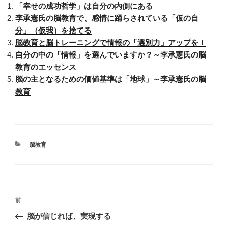
「幸せの成功哲学」は自分の内側にある
李承憲氏の脳教育で、感情に踊らされている「仮の自
分」（仮我）を捨てる
脳教育と脳トレーニングで情報の「選別力」アップを！
自分の中の「情報」を選んでいますか？～李承憲氏の脳
教育のエッセンス
脳の主となるための価値基準は「地球」～李承憲氏の脳
教育
カ
脳教育
テ
ゴ
リ
ー
投
前
前
稿
の
脳が信じれば、実現する
ナ
投